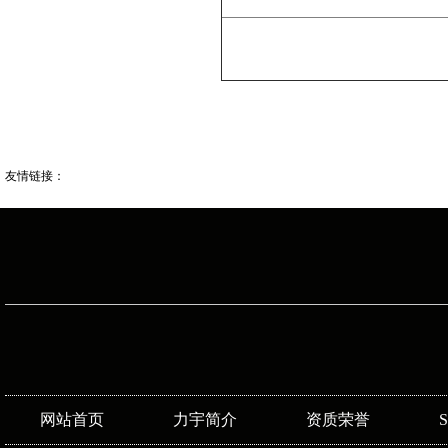
友情链接：
网站首页
力宇简介
资质荣誉