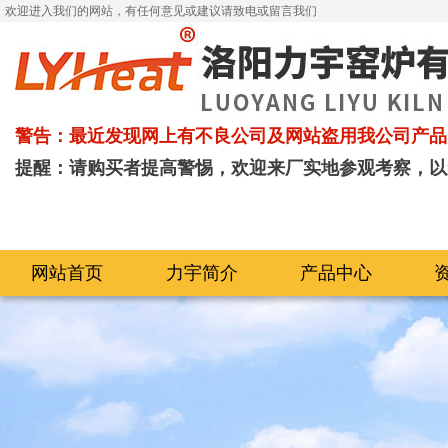
欢迎进入我们的网站，有任何意见或建议请致电或留言我们
警告：最近发现网上有不良公司及网站盗用我公司产品
提醒：请购买者提高警惕，欢迎来厂实地参观考察，以
网站首页
力宇简介
产品中心