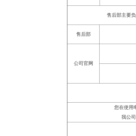
售后部主要负
售后部
公司官网
您在使用
我公司