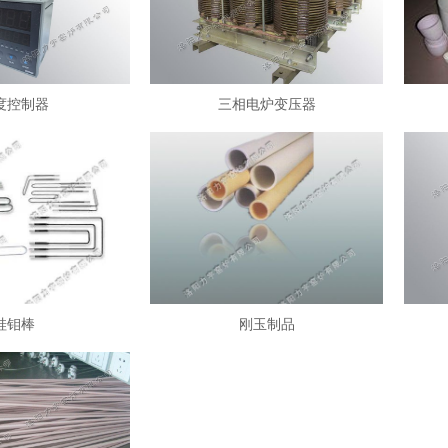
度控制器
三相电炉变压器
硅钼棒
刚玉制品