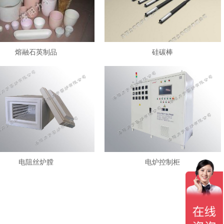
熔融石英制品
硅碳棒
电阻丝炉膛
电炉控制柜