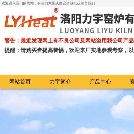
欢迎进入我们的网站，有任何意见或建议请致电或留言我们
警告：最近发现网上有不良公司及网站盗用我公司产品
提醒：请购买者提高警惕，欢迎来厂实地参观考察，以
网站首页
力宇简介
产品中心