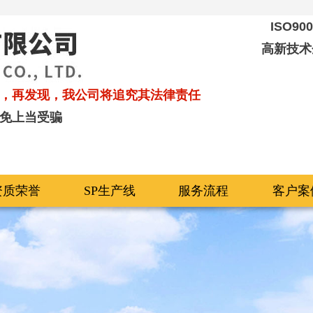
ISO9
高新技术
，再发现，我公司将追究其法律责任
免上当受骗
资质荣誉
SP生产线
服务流程
客户案