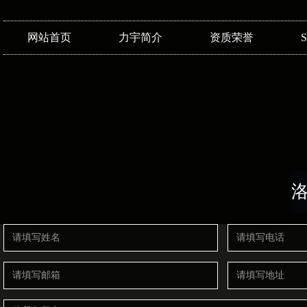
网站首页
力宇简介
资质荣誉