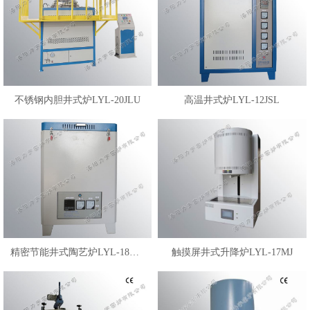
不锈钢内胆井式炉LYL-20JLU
高温井式炉LYL-12JSL
精密节能井式陶艺炉LYL-18TYL
触摸屏井式升降炉LYL-17MJ