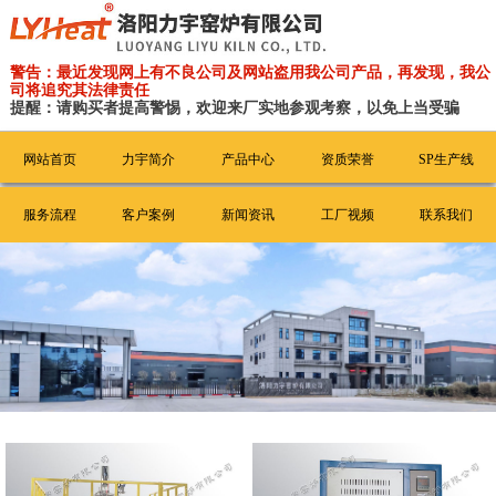
警告：最近发现网上有不良公司及网站盗用我公司产品，再发现，我公
司将追究其法律责任
提醒：请购买者提高警惕，欢迎来厂实地参观考察，以免上当受骗
网站首页
力宇简介
产品中心
资质荣誉
SP生产线
服务流程
客户案例
新闻资讯
工厂视频
联系我们