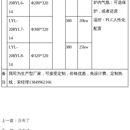
炉内气氛：可选保
20RYL
6-
Φ
280*320
护，或者还原
14
温控：
PLC
人性化
LYL-
380
20kw
配置
20RYL
7-
Φ
300*320
14
LYL-
380
25kw
20RYL
8-
Φ
320*320
14
备
我司为生产型厂家，可接受定制，价格优惠，免设计费。定制热
注
线：宋经理
13849962166
上一篇：
没有了