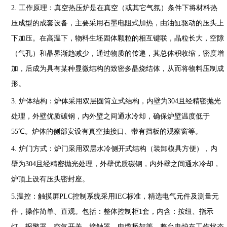
2.
工作原理：
真空热压炉是在真空（或其它气氛）条件下将材料热
压成型的成套设备，主要采用石墨电阻式加热，由油缸驱动的压头上
下加压。在高温下，物料生坯固体颗粒的相互键联，晶粒长大，空隙
（气孔）和晶界渐趋减少，通过物质的传递，其总体积收缩，密度增
加，后成为具有某种显微结构的致密多晶烧结体，从而将物料压制成
形。
3.
炉体结构：
炉体采用双层圆筒立式结构，内壁为
304
且经精密抛光
处理，外壁优质碳钢，内外壁之间通水冷却，确保炉壁温度低于
55
℃。炉体的侧部安设有真空抽接口、带有挡板的观察窗等。
4.
炉门方式：
炉门采用双层水冷侧开式结构（装卸模具方便），内
壁为
304
且经精密抛光处理，外壁优质碳钢，内外壁之间通水冷却，
炉顶上设有压头密封座。
5.
温控：触摸屏
PLC
控制系统采用
IEC
标准，精选电气元件及测量元
件，操作简单、直观。包括：整体控制柜
1
套，内含：按纽、指示
灯、报警器，空气开关、接触器、电缆桥架等。整台电炉在工作状态