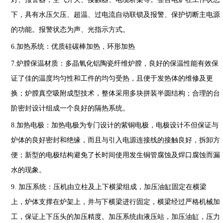
下，具有水压欠压、超温、过电流自动联锁及报警、保护切断主电源
的功能。报警状态为声、光指示方式。
6.
加热系统：优质硅碳棒加热，环形加热
7.
炉膛保温材质：
多晶氧化铝陶瓷纤维炉膛，良好的保温性能有效保
证了佳的温度均匀性和工件的均匀受热，且便于发热体的维修及更
换；炉膛真空吸附成型技术，整体采用多块拼装半圆结构；合理的台
阶密封设计组成一个良好的隔热系统。
8.
加热电极：加热电极为专门设计的紫铜电极，电极设计不但保证与
炉体的良好密封和绝缘，而且与引入电源连接线的接触良好，拆卸方
便；新型的电极结构避免了长时间使用发生铜管腐蚀及焊口腐蚀而漏
水的现象。
9.
加压系统：压机由立柱及上下横梁组成，加压油缸固定在横梁
上，炉体支撑在炉架上，并与下横梁进行固定，横梁经过严格机械加
工，保证上下压头的加压精度。加压系统由液压站，加压油缸，压力