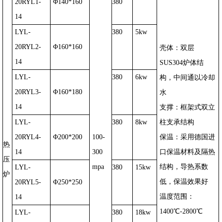
20RYL
1-
Φ
140*160
380
14
LYL-
380
5kw
20RYL
2-
Φ
160*160
壳体：
双层
14
SUS304
炉体结
LYL-
380
6kw
构，中间通以冷却
20RYL
3-
Φ
160*180
水
14
支撑：
框架式双立
LYL-
380
8kw
柱支承结构
20RYL
4-
Φ
200*200
100-
保温：
采用
德国进
热
14
300
口
保温材料及隔热
压
mpa
结构，导热系数
LYL-
380
15kw
炉
低，保温效果好
20RYL
5-
Φ
250*250
温度范围
：
14
1400
℃
-2800
℃
LYL-
380
18kw