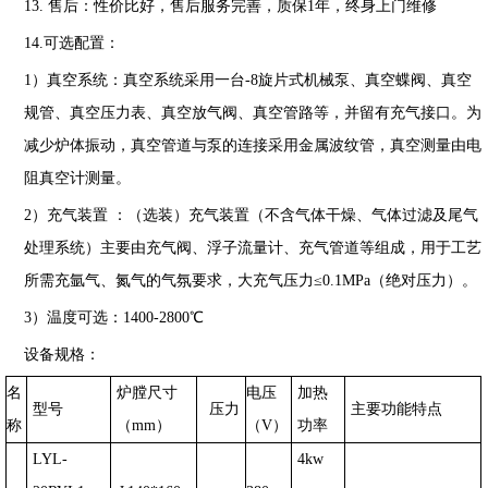
13
.
售后：性价比好，售后服务完善，质保
1
年，终身上门维修
14.
可选配置：
1
）真空系统：真空系统采用一台
-8
旋片式机械泵、真空蝶阀、真空
规管、真空压力表、真空放气阀、真空管路等，并留有充气接口。为
减少炉体振动，真空管道与泵的连接采用金属波纹管，真空测量由电
阻真空计测量。
2
）充气装置
：（选装）充气装置（不含气体干燥、气体过滤及尾气
处理系统）主要由充气阀、浮子流量计、充气管道等组成，用于工艺
所需充氩气、氮气的气氛要求，大充气压力
≤0.
1MPa
（绝对压力）。
3
）温度可选：
1400-2800
℃
设备规格：
名
炉膛尺寸
电压
加热
型号
压力
主要功能特点
称
（
mm
）
（
V
）
功率
LYL-
4kw