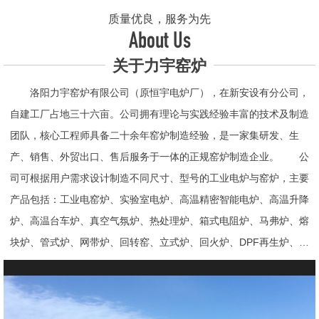
质量优良，服务为先
About Us
关于力宇窑炉
洛阳力宇窑炉有限公司（原恒宇电炉厂），在新安设有分公司，
自建工厂占地三十六亩。公司拥有理论与实践经验丰富的技术及制造
团队，核心工程师具备二十余年窑炉制造经验，是一家集研发、生
产、销售、外贸出口、售后服务于一体的正规窑炉制造企业。 公
司可根据用户需求设计制造不同尺寸、型号的工业电炉与窑炉，主要
产品包括：工业电窑炉、实验室电炉、高温精密智能电炉、高温升降
炉、高温台车炉、真空气氛炉、热处理炉、箱式电阻炉、马弗炉、熔
块炉、管式炉、网带炉、回转窑、立式炉、回火炉、DPF再生炉、试
验电炉、钟罩炉、退火炉、烧结炉、热震炉、高真空炉、重烧炉、牙
科烤瓷炉、真空CVD管式炉、高温节能电炉、气氛炉、井式电炉、
熔炼炉、推板窑炉、辊道窑炉、烘箱、真空干燥箱、工业烘箱、发热