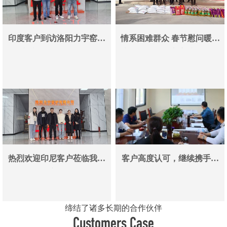
印度客户到访洛阳力宇窑炉
情系困难群众 春节慰问暖人
真空炉采购合作即将落地
心——洛阳力宇窑炉有限公
司用爱心传递冬日温情
热烈欢迎印尼客户莅临我司
客户高度认可，继续携手同
参观考察洽谈业务
行
缔结了诸多长期的合作伙伴
Customers Case