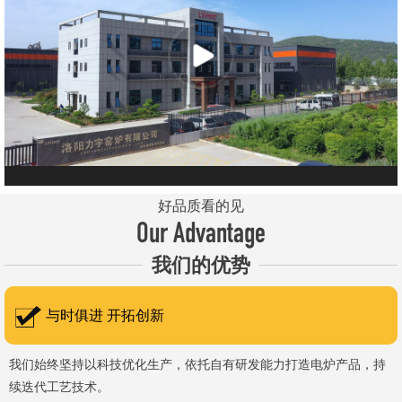
元件、高温窑具等。 历经二十余年市场积累，公司产品质量稳
定、性能可靠，应用场景覆盖高校、科研院所、工矿企业等领域，服
务于粉末、冶金、电子、煤炭、医药、陶瓷、玻璃、铝业、汽车、特
种新材料、耐火材料、新能源、航天航空、化工、金属烧结及金属热
处理等行业，产品覆盖国内多省市，并出口至海外多个国家和地
区。 近年来，公司通过理念更新、体制机制优化与科技创新，于
2015年通过ISO 9001:2015质量管理体系认证，主营业务收入保持
稳步增长，国内市场份额稳步提升，并获得质量诚信AAA 级企业荣
好品质看的见
誉证书。 在产品技术方面，公司坚持精益求精、持续创新，自主
Our Advantage
研发LYL系列节能精密型智能化电炉、窑炉产品，多项产品通过相关
我们的优势
权威认证。产品具备升温快、节能效果显著、温控精准、智能自动化
程度高、运行稳定、保温性能优良、全程电脑控制、可编程自动升降
与时俱进 开拓创新
温及保温、炉体表面温度接近室温等特点；产品安全方面，已通过欧
盟CE认证。 公司凭借技术积累与产品优势，获得多项官方资质
我们始终坚持以科技优化生产，依托自有研发能力打造电炉产品，持
续迭代工艺技术。
认定：高新 技术企业、科技型中小企业、洛阳市企业研发中心（证