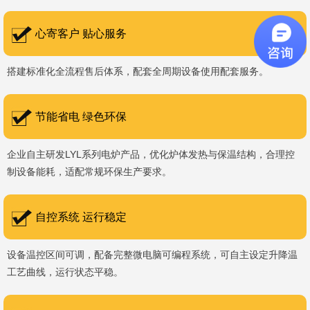
书编号：202207080）、河南省专精特新企业。 我们坚持以
科技促生产，以质量创品牌，以品牌创市场的战略发展，实现科学化
心寄客户 贴心服务
管理，我们以质量保证，服务完善，信誉良好的原则。 热诚欢迎
搭建标准化全流程售后体系，配套全周期设备使用配套服务。
国内外新老客户前来参观洽谈，让我们携手，合作共赢，共创新未
来！洛阳新安工厂视频洛阳高新工厂视频
节能省电 绿色环保
企业自主研发LYL系列电炉产品，优化炉体发热与保温结构，合理控
制设备能耗，适配常规环保生产要求。
自控系统 运行稳定
设备温控区间可调，配备完整微电脑可编程系统，可自主设定升降温
工艺曲线，运行状态平稳。