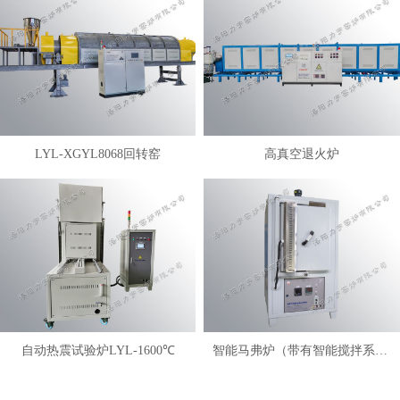
LYL-XGYL8068回转窑
高真空退火炉
自动热震试验炉LYL-1600℃
智能马弗炉（带有智能搅拌系统）LYL-FANM