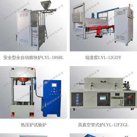
安全型全自动熔块炉LYL-18SRL
辊道窑LYL-12GDY
热压炉试验炉
高真空管式炉LYL-12FZGL