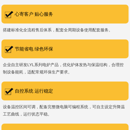
书编号：202207080）、河南省专精特新企业。 我们坚持以
科技促生产，以质量创品牌，以品牌创市场的战略发展，实现科学化
心寄客户 贴心服务
管理，我们以质量保证，服务完善，信誉良好的原则。 热诚欢迎
搭建标准化全流程售后体系，配套全周期设备使用配套服务。
国内外新老客户前来参观洽谈，让我们携手，合作共赢，共创新未
来！洛阳新安工厂视频洛阳高新工厂视频
节能省电 绿色环保
企业自主研发LYL系列电炉产品，优化炉体发热与保温结构，合理控
制设备能耗，适配常规环保生产要求。
自控系统 运行稳定
设备温控区间可调，配备完整微电脑可编程系统，可自主设定升降温
工艺曲线，运行状态平稳。