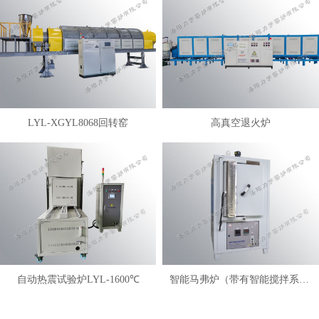
LYL-XGYL8068回转窑
高真空退火炉
自动热震试验炉LYL-1600℃
智能马弗炉（带有智能搅拌系统）LYL-FANM