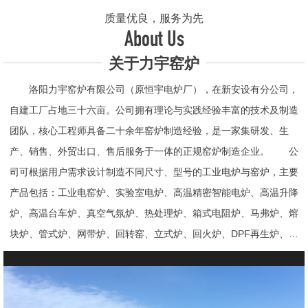
质量优良，服务为先
About Us
关于力宇窑炉
洛阳力宇窑炉有限公司（原恒宇电炉厂），在新安设有分公司，
自建工厂占地三十六亩。公司拥有理论与实践经验丰富的技术及制造
团队，核心工程师具备二十余年窑炉制造经验，是一家集研发、生
产、销售、外贸出口、售后服务于一体的正规窑炉制造企业。 公
司可根据用户需求设计制造不同尺寸、型号的工业电炉与窑炉，主要
产品包括：工业电窑炉、实验室电炉、高温精密智能电炉、高温升降
炉、高温台车炉、真空气氛炉、热处理炉、箱式电阻炉、马弗炉、熔
块炉、管式炉、网带炉、回转窑、立式炉、回火炉、DPF再生炉、试
验电炉、钟罩炉、退火炉、烧结炉、热震炉、高真空炉、重烧炉、牙
科烤瓷炉、真空CVD管式炉、高温节能电炉、气氛炉、井式电炉、
熔炼炉、推板窑炉、辊道窑炉、烘箱、真空干燥箱、工业烘箱、发热