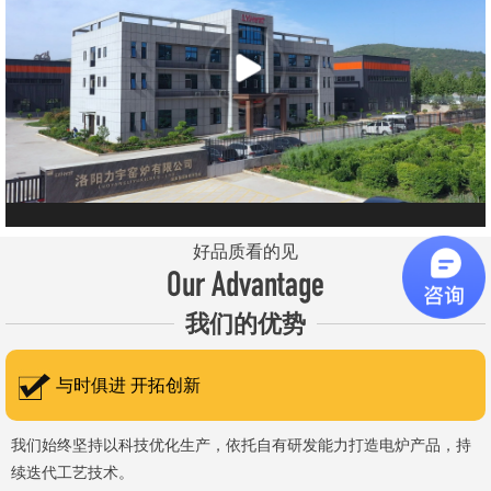
元件、高温窑具等。 历经二十余年市场积累，公司产品质量稳
定、性能可靠，应用场景覆盖高校、科研院所、工矿企业等领域，服
务于粉末、冶金、电子、煤炭、医药、陶瓷、玻璃、铝业、汽车、特
种新材料、耐火材料、新能源、航天航空、化工、金属烧结及金属热
处理等行业，产品覆盖国内多省市，并出口至海外多个国家和地
区。 近年来，公司通过理念更新、体制机制优化与科技创新，于
2015年通过ISO 9001:2015质量管理体系认证，主营业务收入保持
稳步增长，国内市场份额稳步提升，并获得质量诚信AAA 级企业荣
好品质看的见
誉证书。 在产品技术方面，公司坚持精益求精、持续创新，自主
Our Advantage
研发LYL系列节能精密型智能化电炉、窑炉产品，多项产品通过相关
我们的优势
权威认证。产品具备升温快、节能效果显著、温控精准、智能自动化
程度高、运行稳定、保温性能优良、全程电脑控制、可编程自动升降
与时俱进 开拓创新
温及保温、炉体表面温度接近室温等特点；产品安全方面，已通过欧
盟CE认证。 公司凭借技术积累与产品优势，获得多项官方资质
我们始终坚持以科技优化生产，依托自有研发能力打造电炉产品，持
续迭代工艺技术。
认定：高新 技术企业、科技型中小企业、洛阳市企业研发中心（证