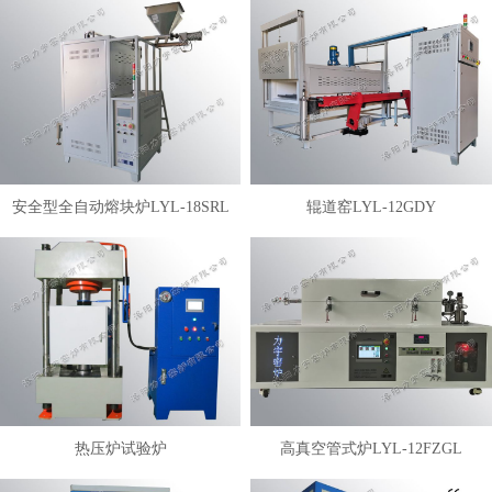
安全型全自动熔块炉LYL-18SRL
辊道窑LYL-12GDY
热压炉试验炉
高真空管式炉LYL-12FZGL