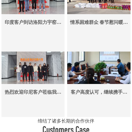
印度客户到访洛阳力宇窑炉
情系困难群众 春节慰问暖人
真空炉采购合作即将落地
心——洛阳力宇窑炉有限公
司用爱心传递冬日温情
热烈欢迎印尼客户莅临我司
客户高度认可，继续携手同
参观考察洽谈业务
行
缔结了诸多长期的合作伙伴
Customers Case