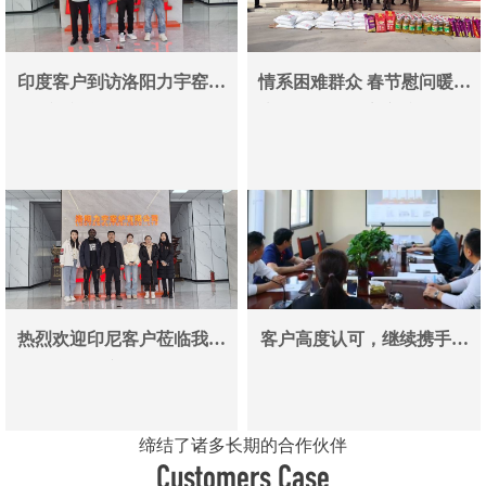
印度客户到访洛阳力宇窑炉
情系困难群众 春节慰问暖人
真空炉采购合作即将落地
心——洛阳力宇窑炉有限公
司用爱心传递冬日温情
热烈欢迎印尼客户莅临我司
客户高度认可，继续携手同
参观考察洽谈业务
行
缔结了诸多长期的合作伙伴
Customers Case