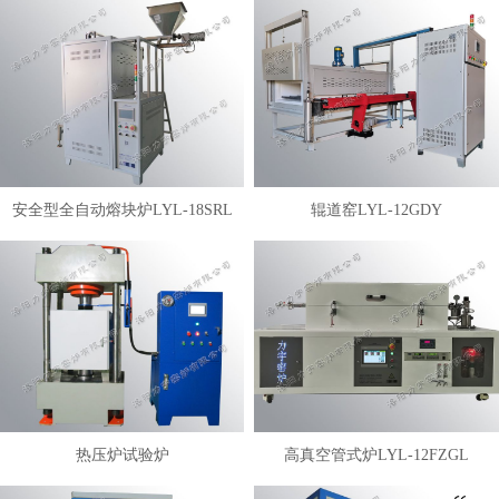
安全型全自动熔块炉LYL-18SRL
辊道窑LYL-12GDY
热压炉试验炉
高真空管式炉LYL-12FZGL