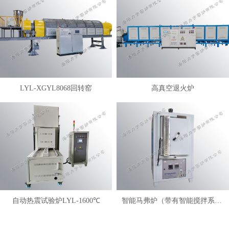
LYL-XGYL8068回转窑
高真空退火炉
自动热震试验炉LYL-1600℃
智能马弗炉（带有智能搅拌系统）LYL-FANM