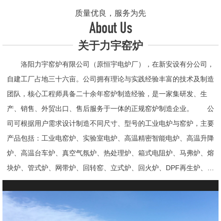
质量优良，服务为先
About Us
关于力宇窑炉
洛阳力宇窑炉有限公司（原恒宇电炉厂），在新安设有分公司，
自建工厂占地三十六亩。公司拥有理论与实践经验丰富的技术及制造
团队，核心工程师具备二十余年窑炉制造经验，是一家集研发、生
产、销售、外贸出口、售后服务于一体的正规窑炉制造企业。 公
司可根据用户需求设计制造不同尺寸、型号的工业电炉与窑炉，主要
产品包括：工业电窑炉、实验室电炉、高温精密智能电炉、高温升降
炉、高温台车炉、真空气氛炉、热处理炉、箱式电阻炉、马弗炉、熔
块炉、管式炉、网带炉、回转窑、立式炉、回火炉、DPF再生炉、试
验电炉、钟罩炉、退火炉、烧结炉、热震炉、高真空炉、重烧炉、牙
科烤瓷炉、真空CVD管式炉、高温节能电炉、气氛炉、井式电炉、
熔炼炉、推板窑炉、辊道窑炉、烘箱、真空干燥箱、工业烘箱、发热