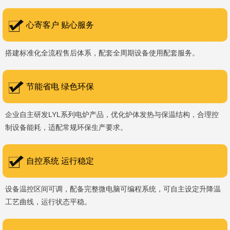
书编号：202207080）、河南省专精特新企业。 我们坚持以
科技促生产，以质量创品牌，以品牌创市场的战略发展，实现科学化
心寄客户 贴心服务
管理，我们以质量保证，服务完善，信誉良好的原则。 热诚欢迎
搭建标准化全流程售后体系，配套全周期设备使用配套服务。
国内外新老客户前来参观洽谈，让我们携手，合作共赢，共创新未
来！洛阳新安工厂视频洛阳高新工厂视频
节能省电 绿色环保
企业自主研发LYL系列电炉产品，优化炉体发热与保温结构，合理控
制设备能耗，适配常规环保生产要求。
自控系统 运行稳定
设备温控区间可调，配备完整微电脑可编程系统，可自主设定升降温
工艺曲线，运行状态平稳。