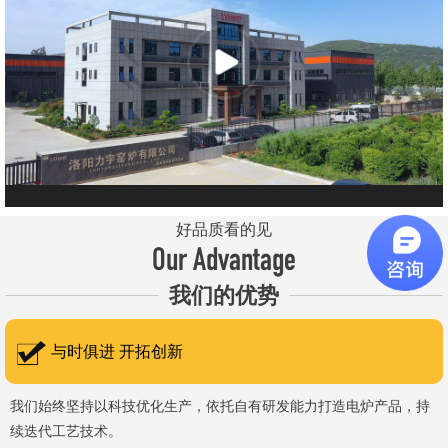
元件、高温窑具等。 历经二十余年市场积累，公司产品质量稳
定、性能可靠，应用场景覆盖高校、科研院所、工矿企业等领域，服
务于粉末、冶金、电子、煤炭、医药、陶瓷、玻璃、铝业、汽车、特
种新材料、耐火材料、新能源、航天航空、化工、金属烧结及金属热
处理等行业，产品覆盖国内多省市，并出口至海外多个国家和地
区。 近年来，公司通过理念更新、体制机制优化与科技创新，于
2015年通过ISO 9001:2015质量管理体系认证，主营业务收入保持
稳步增长，国内市场份额稳步提升，并获得质量诚信AAA 级企业荣
好品质看的见
誉证书。 在产品技术方面，公司坚持精益求精、持续创新，自主
Our Advantage
研发LYL系列节能精密型智能化电炉、窑炉产品，多项产品通过相关
我们的优势
权威认证。产品具备升温快、节能效果显著、温控精准、智能自动化
程度高、运行稳定、保温性能优良、全程电脑控制、可编程自动升降
与时俱进 开拓创新
温及保温、炉体表面温度接近室温等特点；产品安全方面，已通过欧
盟CE认证。 公司凭借技术积累与产品优势，获得多项官方资质
我们始终坚持以科技优化生产，依托自有研发能力打造电炉产品，持
续迭代工艺技术。
认定：高新 技术企业、科技型中小企业、洛阳市企业研发中心（证