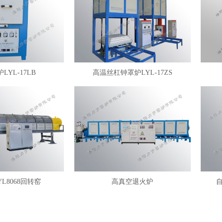
LYL-17LB
高温丝杠钟罩炉LYL-17ZS
YL8068回转窑
高真空退火炉
自