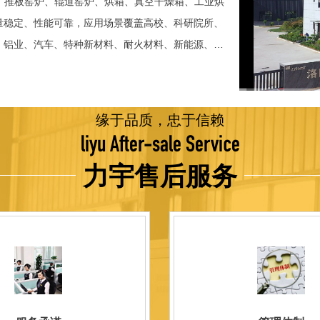
、推板窑炉、辊道窑炉、烘箱、真空干燥箱、工业烘
稳定、性能可靠，应用场景覆盖高校、科研院所、
、铝业、汽车、特种新材料、耐火材料、新能源、航
并出口至海外多个国家和地区。 近年来，公司通
015质量管理体系认证，主营业务收入保持稳步增长，国
品技术方面，公司坚持精益求精、持续创新，自主
缘于品质，忠于信赖
威认证。产品具备升温快、节能效果显著、温控精
liyu After-sale Service
编程自动升降温及保温、炉体表面温度接近室温等特
力宇售后服务
优势，获得多项官方资质认定：高新 技术企业、科
、河南省专精特新企业。 我们坚持以科技促生产，
量保证，服务完善，信誉良好的原则。 热诚欢迎
洛阳新安工厂视频洛阳高新工厂视频