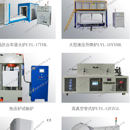
温区台车退火炉LYL-17THL
大型液压升降炉LYL-16YSML
热压炉试验炉
高真空管式炉LYL-12FZGL