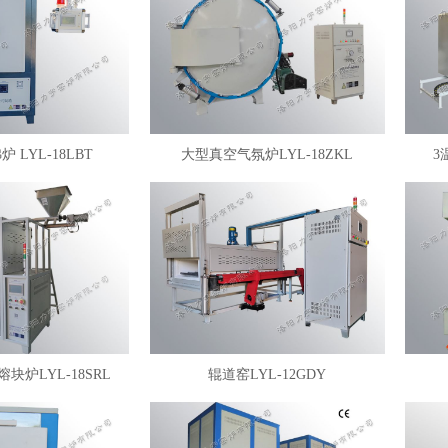
 LYL-18LBT
大型真空气氛炉LYL-18ZKL
3
块炉LYL-18SRL
辊道窑LYL-12GDY