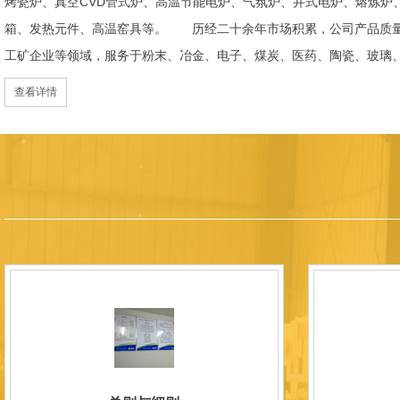
烤瓷炉、真空CVD管式炉、高温节能电炉、气氛炉、井式电炉、熔炼炉
箱、发热元件、高温窑具等。 历经二十余年市场积累，公司产品质量
工矿企业等领域，服务于粉末、冶金、电子、煤炭、医药、陶瓷、玻璃
天航空、化工、金属烧结及金属热处理等行业，产品覆盖国内多省市，
查看详情
过理念更新、体制机制优化与科技创新，于2015年通过ISO 9001:2
内市场份额稳步提升，并获得质量诚信AAA 级企业荣誉证书。 在产
研发LYL系列节能精密型智能化电炉、窑炉产品，多项产品通过相关权
准、智能自动化程度高、运行稳定、保温性能优良、全程电脑控制、可
点；产品安全方面，已通过欧盟CE认证。 公司凭借技术积累与产品
技型中小企业、洛阳市企业研发中心（证书编号：202207080）
以质量创品牌，以品牌创市场的战略发展，实现科学化管理，我们以质
国内外新老客户前来参观洽谈，让我们携手，合作共赢，共创新未来！