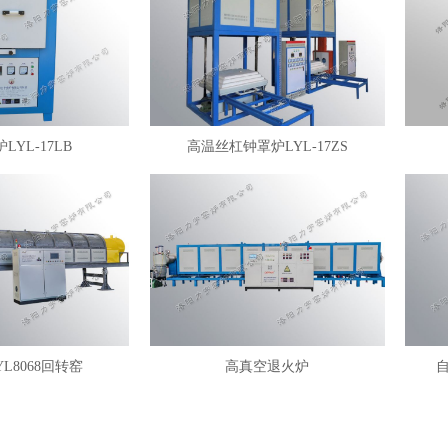
LYL-17LB
高温丝杠钟罩炉LYL-17ZS
YL8068回转窑
高真空退火炉
自