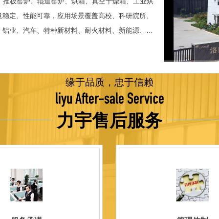
、推板窑炉、辊道窑炉、烘箱、真空干燥箱、工业烘
稳定、性能可靠，应用场景覆盖高校、科研院所、
、铝业、汽车、特种新材料、耐火材料、新能源、航
并出口至海外多个国家和地区。 近年来，公司通
015质量管理体系认证，主营业务收入保持稳步增长，国
品技术方面，公司坚持精益求精、持续创新，自主
缘于品质，忠于信赖
威认证。产品具备升温快、节能效果显著、温控精
liyu After-sale Service
编程自动升降温及保温、炉体表面温度接近室温等特
力宇售后服务
优势，获得多项官方资质认定：高新 技术企业、科
、河南省专精特新企业。 我们坚持以科技促生产，
量保证，服务完善，信誉良好的原则。 热诚欢迎
洛阳新安工厂视频洛阳高新工厂视频