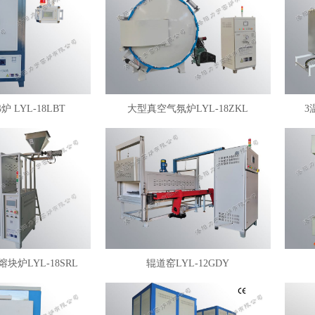
 LYL-18LBT
大型真空气氛炉LYL-18ZKL
3
块炉LYL-18SRL
辊道窑LYL-12GDY