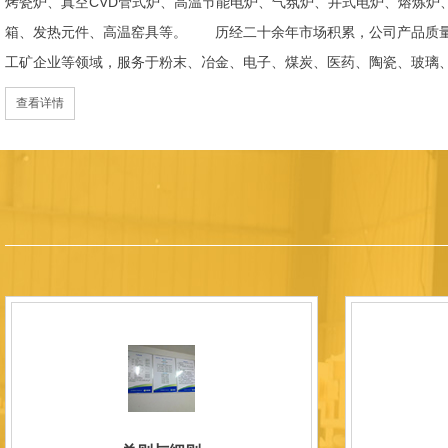
烤瓷炉、真空CVD管式炉、高温节能电炉、气氛炉、井式电炉、熔炼炉
箱、发热元件、高温窑具等。 历经二十余年市场积累，公司产品质量
工矿企业等领域，服务于粉末、冶金、电子、煤炭、医药、陶瓷、玻璃
天航空、化工、金属烧结及金属热处理等行业，产品覆盖国内多省市，
查看详情
过理念更新、体制机制优化与科技创新，于2015年通过ISO 9001:2
内市场份额稳步提升，并获得质量诚信AAA 级企业荣誉证书。 在产
研发LYL系列节能精密型智能化电炉、窑炉产品，多项产品通过相关权
准、智能自动化程度高、运行稳定、保温性能优良、全程电脑控制、可
点；产品安全方面，已通过欧盟CE认证。 公司凭借技术积累与产品
技型中小企业、洛阳市企业研发中心（证书编号：202207080）
以质量创品牌，以品牌创市场的战略发展，实现科学化管理，我们以质
国内外新老客户前来参观洽谈，让我们携手，合作共赢，共创新未来！