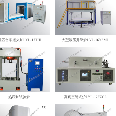
温区台车退火炉LYL-17THL
大型液压升降炉LYL-16YSML
热压炉试验炉
高真空管式炉LYL-12FZGL