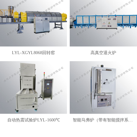
LYL-XGYL8068回转窑
高真空退火炉
自动热震试验炉LYL-1600℃
智能马弗炉（带有智能搅拌系统）LYL-FANM