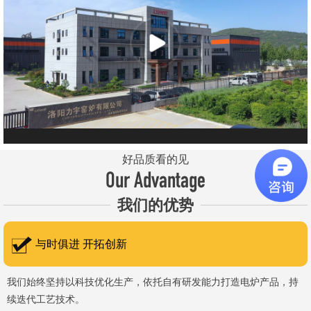
元件、高温窑具等。 历经二十余年市场积累，公司产品质量稳
定、性能可靠，应用场景覆盖高校、科研院所、工矿企业等领域，服
务于粉末、冶金、电子、煤炭、医药、陶瓷、玻璃、铝业、汽车、特
种新材料、耐火材料、新能源、航天航空、化工、金属烧结及金属热
处理等行业，产品覆盖国内多省市，并出口至海外多个国家和地
区。 近年来，公司通过理念更新、体制机制优化与科技创新，于
2015年通过ISO 9001:2015质量管理体系认证，主营业务收入保持
稳步增长，国内市场份额稳步提升，并获得质量诚信AAA 级企业荣
好品质看的见
誉证书。 在产品技术方面，公司坚持精益求精、持续创新，自主
Our Advantage
研发LYL系列节能精密型智能化电炉、窑炉产品，多项产品通过相关
我们的优势
权威认证。产品具备升温快、节能效果显著、温控精准、智能自动化
程度高、运行稳定、保温性能优良、全程电脑控制、可编程自动升降
与时俱进 开拓创新
温及保温、炉体表面温度接近室温等特点；产品安全方面，已通过欧
盟CE认证。 公司凭借技术积累与产品优势，获得多项官方资质
我们始终坚持以科技优化生产，依托自有研发能力打造电炉产品，持
续迭代工艺技术。
认定：高新 技术企业、科技型中小企业、洛阳市企业研发中心（证