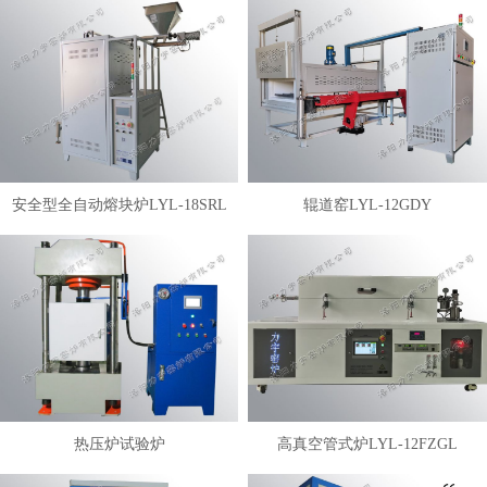
安全型全自动熔块炉LYL-18SRL
辊道窑LYL-12GDY
热压炉试验炉
高真空管式炉LYL-12FZGL