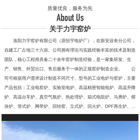
质量优良，服务为先
About Us
关于力宇窑炉
洛阳力宇窑炉有限公司（原恒宇电炉厂），在新安设有分公司，
自建工厂占地三十六亩。公司拥有理论与实践经验丰富的技术及制造
团队，核心工程师具备二十余年窑炉制造经验，是一家集研发、生
产、销售、外贸出口、售后服务于一体的正规窑炉制造企业。 公
司可根据用户需求设计制造不同尺寸、型号的工业电炉与窑炉，主要
产品包括：工业电窑炉、实验室电炉、高温精密智能电炉、高温升降
炉、高温台车炉、真空气氛炉、热处理炉、箱式电阻炉、马弗炉、熔
块炉、管式炉、网带炉、回转窑、立式炉、回火炉、DPF再生炉、试
验电炉、钟罩炉、退火炉、烧结炉、热震炉、高真空炉、重烧炉、牙
科烤瓷炉、真空CVD管式炉、高温节能电炉、气氛炉、井式电炉、
熔炼炉、推板窑炉、辊道窑炉、烘箱、真空干燥箱、工业烘箱、发热