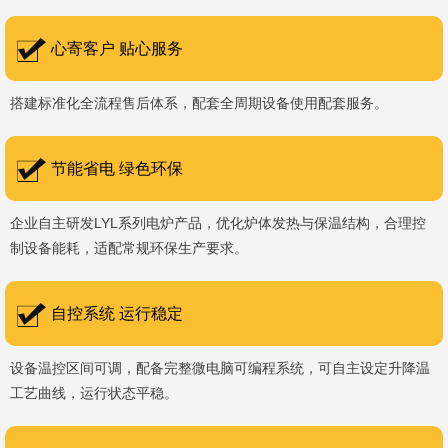
书编号：202207080）、河南省专精特新企业。 我们坚持以
科技促生产，以质量创品牌，以品牌创市场的战略发展，实现科学化
心寄客户 贴心服务
管理，我们以质量保证，服务完善，信誉良好的原则。 热诚欢迎
搭建标准化全流程售后体系，配套全周期设备使用配套服务。
国内外新老客户前来参观洽谈，让我们携手，合作共赢，共创新未
来！洛阳新安工厂视频洛阳高新工厂视频
节能省电 绿色环保
企业自主研发LYL系列电炉产品，优化炉体发热与保温结构，合理控
制设备能耗，适配常规环保生产要求。
自控系统 运行稳定
设备温控区间可调，配备完整微电脑可编程系统，可自主设定升降温
工艺曲线，运行状态平稳。