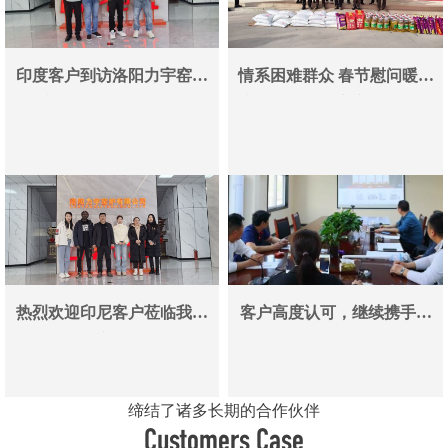
印度客户到访洛阳力宇窑炉
情系困难群众 春节慰问暖人
真空炉采购合作即将落地
心——洛阳力宇窑炉有限公
司用爱心传递冬日温情
热烈欢迎印尼客户莅临我司
客户高度认可，继续携手同
参观考察洽谈业务
行
缔结了诸多长期的合作伙伴
Customers Case