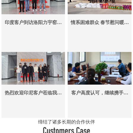
印度客户到访洛阳力宇窑炉
情系困难群众 春节慰问暖人
真空炉采购合作即将落地
心——洛阳力宇窑炉有限公
司用爱心传递冬日温情
热烈欢迎印尼客户莅临我司
客户高度认可，继续携手同
参观考察洽谈业务
行
缔结了诸多长期的合作伙伴
Customers Case