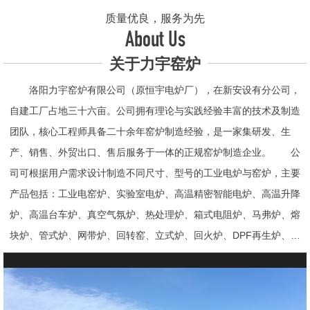
质量优良，服务为先
About Us
关于力宇窑炉
洛阳力宇窑炉有限公司（原恒宇电炉厂），在新安设有分公司，
自建工厂占地三十六亩。公司拥有理论与实践经验丰富的技术及制造
团队，核心工程师具备二十余年窑炉制造经验，是一家集研发、生
产、销售、外贸出口、售后服务于一体的正规窑炉制造企业。 公
司可根据用户需求设计制造不同尺寸、型号的工业电炉与窑炉，主要
产品包括：工业电窑炉、实验室电炉、高温精密智能电炉、高温升降
炉、高温台车炉、真空气氛炉、热处理炉、箱式电阻炉、马弗炉、熔
块炉、管式炉、网带炉、回转窑、立式炉、回火炉、DPF再生炉、试
验电炉、钟罩炉、退火炉、烧结炉、热震炉、高真空炉、重烧炉、牙
科烤瓷炉、真空CVD管式炉、高温节能电炉、气氛炉、井式电炉、
熔炼炉、推板窑炉、辊道窑炉、烘箱、真空干燥箱、工业烘箱、发热