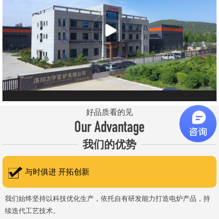
元件、高温窑具等。 历经二十余年市场积累，公司产品质量稳
定、性能可靠，应用场景覆盖高校、科研院所、工矿企业等领域，服
务于粉末、冶金、电子、煤炭、医药、陶瓷、玻璃、铝业、汽车、特
种新材料、耐火材料、新能源、航天航空、化工、金属烧结及金属热
处理等行业，产品覆盖国内多省市，并出口至海外多个国家和地
区。 近年来，公司通过理念更新、体制机制优化与科技创新，于
2015年通过ISO 9001:2015质量管理体系认证，主营业务收入保持
稳步增长，国内市场份额稳步提升，并获得质量诚信AAA 级企业荣
好品质看的见
誉证书。 在产品技术方面，公司坚持精益求精、持续创新，自主
Our Advantage
研发LYL系列节能精密型智能化电炉、窑炉产品，多项产品通过相关
我们的优势
权威认证。产品具备升温快、节能效果显著、温控精准、智能自动化
程度高、运行稳定、保温性能优良、全程电脑控制、可编程自动升降
与时俱进 开拓创新
温及保温、炉体表面温度接近室温等特点；产品安全方面，已通过欧
盟CE认证。 公司凭借技术积累与产品优势，获得多项官方资质
我们始终坚持以科技优化生产，依托自有研发能力打造电炉产品，持
续迭代工艺技术。
认定：高新 技术企业、科技型中小企业、洛阳市企业研发中心（证