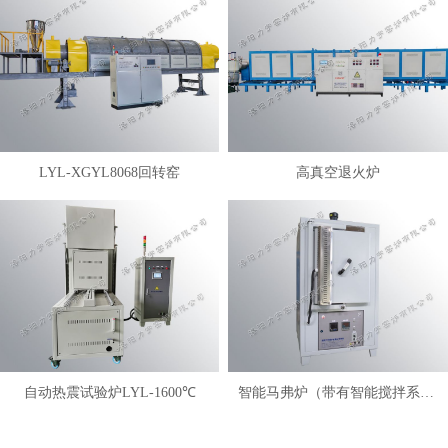
LYL-XGYL8068回转窑
高真空退火炉
自动热震试验炉LYL-1600℃
智能马弗炉（带有智能搅拌系统）LYL-FANM