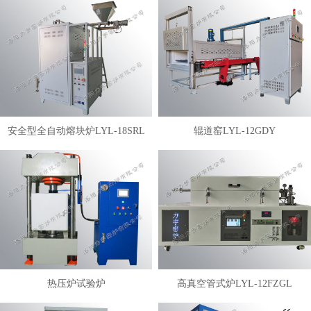
安全型全自动熔块炉LYL-18SRL
辊道窑LYL-12GDY
热压炉试验炉
高真空管式炉LYL-12FZGL