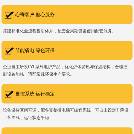
书编号：202207080）、河南省专精特新企业。 我们坚持以
科技促生产，以质量创品牌，以品牌创市场的战略发展，实现科学化
心寄客户 贴心服务
管理，我们以质量保证，服务完善，信誉良好的原则。 热诚欢迎
搭建标准化全流程售后体系，配套全周期设备使用配套服务。
国内外新老客户前来参观洽谈，让我们携手，合作共赢，共创新未
来！洛阳新安工厂视频洛阳高新工厂视频
节能省电 绿色环保
企业自主研发LYL系列电炉产品，优化炉体发热与保温结构，合理控
制设备能耗，适配常规环保生产要求。
自控系统 运行稳定
设备温控区间可调，配备完整微电脑可编程系统，可自主设定升降温
工艺曲线，运行状态平稳。