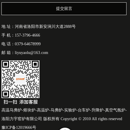
提交留言
地 址：河南省洛阳市新安涧川大道2888号
手 机：157-3796-4666
电 话：0379-64678999
邮 箱：liyuyaolu@163.com
高温马弗炉-熔块炉-高温炉-马弗炉-实验炉-台车炉-升降炉-真空气氛炉-
洛阳力宇窑炉有限公司 版权所有 Copyright © 2010 All rights reserved
豫ICP备12019666号