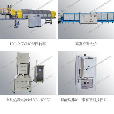
LYL-XGYL8068回转窑
高真空退火炉
自动热震试验炉LYL-1600℃
智能马弗炉（带有智能搅拌系统）LYL-FANM