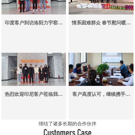
印度客户到访洛阳力宇窑炉
情系困难群众 春节慰问暖人
真空炉采购合作即将落地
心——洛阳力宇窑炉有限公
司用爱心传递冬日温情
热烈欢迎印尼客户莅临我司
客户高度认可，继续携手同
参观考察洽谈业务
行
缔结了诸多长期的合作伙伴
Customers Case