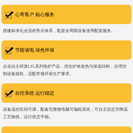
书编号：202207080）、河南省专精特新企业。 我们坚持以
科技促生产，以质量创品牌，以品牌创市场的战略发展，实现科学化
心寄客户 贴心服务
管理，我们以质量保证，服务完善，信誉良好的原则。 热诚欢迎
搭建标准化全流程售后体系，配套全周期设备使用配套服务。
国内外新老客户前来参观洽谈，让我们携手，合作共赢，共创新未
来！洛阳新安工厂视频洛阳高新工厂视频
节能省电 绿色环保
企业自主研发LYL系列电炉产品，优化炉体发热与保温结构，合理控
制设备能耗，适配常规环保生产要求。
自控系统 运行稳定
设备温控区间可调，配备完整微电脑可编程系统，可自主设定升降温
工艺曲线，运行状态平稳。