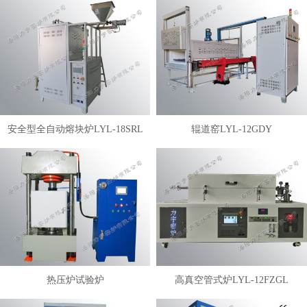
安全型全自动熔块炉LYL-18SRL
辊道窑LYL-12GDY
热压炉试验炉
高真空管式炉LYL-12FZGL