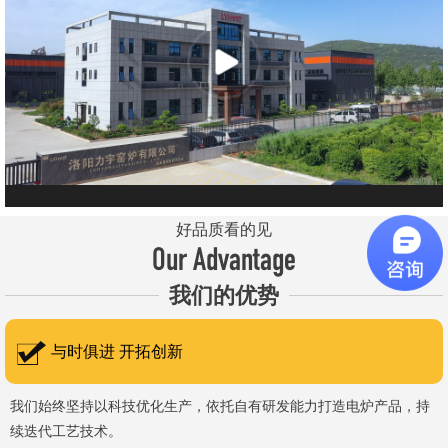
元件、高温窑具等。 历经二十余年市场积累，公司产品质量稳
定、性能可靠，应用场景覆盖高校、科研院所、工矿企业等领域，服
务于粉末、冶金、电子、煤炭、医药、陶瓷、玻璃、铝业、汽车、特
种新材料、耐火材料、新能源、航天航空、化工、金属烧结及金属热
处理等行业，产品覆盖国内多省市，并出口至海外多个国家和地
区。 近年来，公司通过理念更新、体制机制优化与科技创新，于
2015年通过ISO 9001:2015质量管理体系认证，主营业务收入保持
稳步增长，国内市场份额稳步提升，并获得质量诚信AAA 级企业荣
好品质看的见
誉证书。 在产品技术方面，公司坚持精益求精、持续创新，自主
Our Advantage
研发LYL系列节能精密型智能化电炉、窑炉产品，多项产品通过相关
我们的优势
权威认证。产品具备升温快、节能效果显著、温控精准、智能自动化
程度高、运行稳定、保温性能优良、全程电脑控制、可编程自动升降
与时俱进 开拓创新
温及保温、炉体表面温度接近室温等特点；产品安全方面，已通过欧
盟CE认证。 公司凭借技术积累与产品优势，获得多项官方资质
我们始终坚持以科技优化生产，依托自有研发能力打造电炉产品，持
续迭代工艺技术。
认定：高新 技术企业、科技型中小企业、洛阳市企业研发中心（证