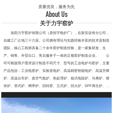
质量优良，服务为先
About Us
关于力宇窑炉
洛阳力宇窑炉有限公司（原恒宇电炉厂），在新安设有分公司，
自建工厂占地三十六亩。公司拥有理论与实践经验丰富的技术及制造
团队，核心工程师具备二十余年窑炉制造经验，是一家集研发、生
产、销售、外贸出口、售后服务于一体的正规窑炉制造企业。 公
司可根据用户需求设计制造不同尺寸、型号的工业电炉与窑炉，主要
产品包括：工业电窑炉、实验室电炉、高温精密智能电炉、高温升降
炉、高温台车炉、真空气氛炉、热处理炉、箱式电阻炉、马弗炉、熔
块炉、管式炉、网带炉、回转窑、立式炉、回火炉、DPF再生炉、试
验电炉、钟罩炉、退火炉、烧结炉、热震炉、高真空炉、重烧炉、牙
科烤瓷炉、真空CVD管式炉、高温节能电炉、气氛炉、井式电炉、
熔炼炉、推板窑炉、辊道窑炉、烘箱、真空干燥箱、工业烘箱、发热