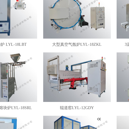
 LYL-18LBT
大型真空气氛炉LYL-18ZKL
3
块炉LYL-18SRL
辊道窑LYL-12GDY