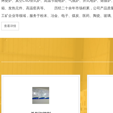
烤瓷炉、真空CVD管式炉、高温节能电炉、气氛炉、井式电炉、熔炼炉
箱、发热元件、高温窑具等。 历经二十余年市场积累，公司产品质量
工矿企业等领域，服务于粉末、冶金、电子、煤炭、医药、陶瓷、玻璃
天航空、化工、金属烧结及金属热处理等行业，产品覆盖国内多省市，
查看详情
过理念更新、体制机制优化与科技创新，于2015年通过ISO 9001:2
内市场份额稳步提升，并获得质量诚信AAA 级企业荣誉证书。 在产
研发LYL系列节能精密型智能化电炉、窑炉产品，多项产品通过相关权
准、智能自动化程度高、运行稳定、保温性能优良、全程电脑控制、可
点；产品安全方面，已通过欧盟CE认证。 公司凭借技术积累与产品
技型中小企业、洛阳市企业研发中心（证书编号：202207080）
以质量创品牌，以品牌创市场的战略发展，实现科学化管理，我们以质
国内外新老客户前来参观洽谈，让我们携手，合作共赢，共创新未来！