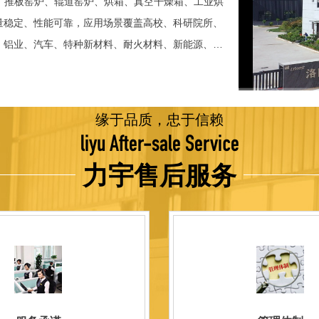
、推板窑炉、辊道窑炉、烘箱、真空干燥箱、工业烘
稳定、性能可靠，应用场景覆盖高校、科研院所、
、铝业、汽车、特种新材料、耐火材料、新能源、航
并出口至海外多个国家和地区。 近年来，公司通
015质量管理体系认证，主营业务收入保持稳步增长，国
品技术方面，公司坚持精益求精、持续创新，自主
缘于品质，忠于信赖
威认证。产品具备升温快、节能效果显著、温控精
liyu After-sale Service
编程自动升降温及保温、炉体表面温度接近室温等特
力宇售后服务
优势，获得多项官方资质认定：高新 技术企业、科
、河南省专精特新企业。 我们坚持以科技促生产，
量保证，服务完善，信誉良好的原则。 热诚欢迎
洛阳新安工厂视频洛阳高新工厂视频