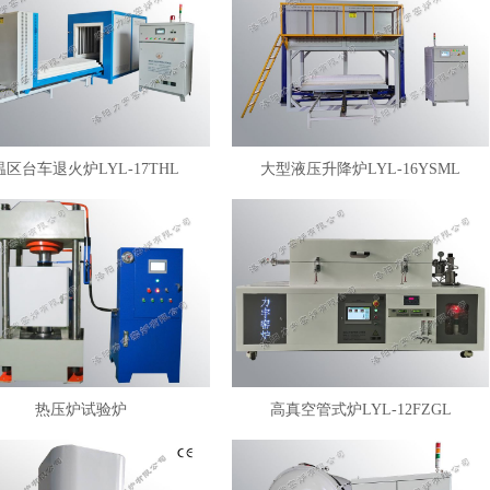
温区台车退火炉LYL-17THL
大型液压升降炉LYL-16YSML
热压炉试验炉
高真空管式炉LYL-12FZGL