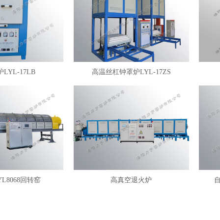
LYL-17LB
高温丝杠钟罩炉LYL-17ZS
YL8068回转窑
高真空退火炉
自