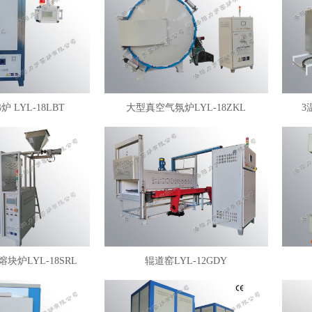
 LYL-18LBT
大型真空气氛炉LYL-18ZKL
3
块炉LYL-18SRL
辊道窑LYL-12GDY