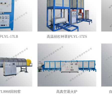
LYL-17LB
高温丝杠钟罩炉LYL-17ZS
YL8068回转窑
高真空退火炉
自