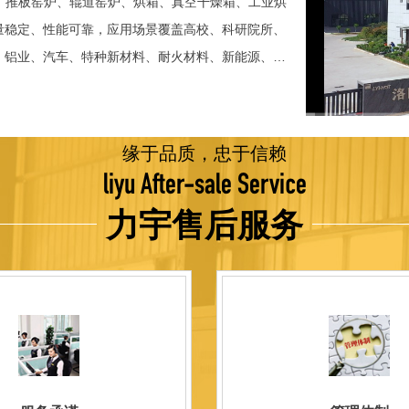
、推板窑炉、辊道窑炉、烘箱、真空干燥箱、工业烘
稳定、性能可靠，应用场景覆盖高校、科研院所、
、铝业、汽车、特种新材料、耐火材料、新能源、航
并出口至海外多个国家和地区。 近年来，公司通
015质量管理体系认证，主营业务收入保持稳步增长，国
品技术方面，公司坚持精益求精、持续创新，自主
缘于品质，忠于信赖
威认证。产品具备升温快、节能效果显著、温控精
liyu After-sale Service
编程自动升降温及保温、炉体表面温度接近室温等特
力宇售后服务
优势，获得多项官方资质认定：高新 技术企业、科
、河南省专精特新企业。 我们坚持以科技促生产，
量保证，服务完善，信誉良好的原则。 热诚欢迎
洛阳新安工厂视频洛阳高新工厂视频