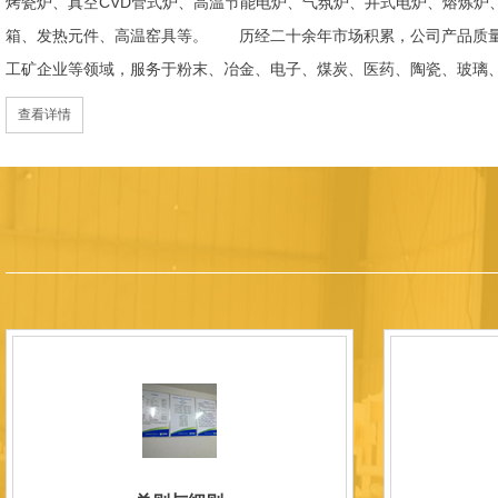
烤瓷炉、真空CVD管式炉、高温节能电炉、气氛炉、井式电炉、熔炼炉
箱、发热元件、高温窑具等。 历经二十余年市场积累，公司产品质量
工矿企业等领域，服务于粉末、冶金、电子、煤炭、医药、陶瓷、玻璃
天航空、化工、金属烧结及金属热处理等行业，产品覆盖国内多省市，
查看详情
过理念更新、体制机制优化与科技创新，于2015年通过ISO 9001:2
内市场份额稳步提升，并获得质量诚信AAA 级企业荣誉证书。 在产
研发LYL系列节能精密型智能化电炉、窑炉产品，多项产品通过相关权
准、智能自动化程度高、运行稳定、保温性能优良、全程电脑控制、可
点；产品安全方面，已通过欧盟CE认证。 公司凭借技术积累与产品
技型中小企业、洛阳市企业研发中心（证书编号：202207080）
以质量创品牌，以品牌创市场的战略发展，实现科学化管理，我们以质
国内外新老客户前来参观洽谈，让我们携手，合作共赢，共创新未来！