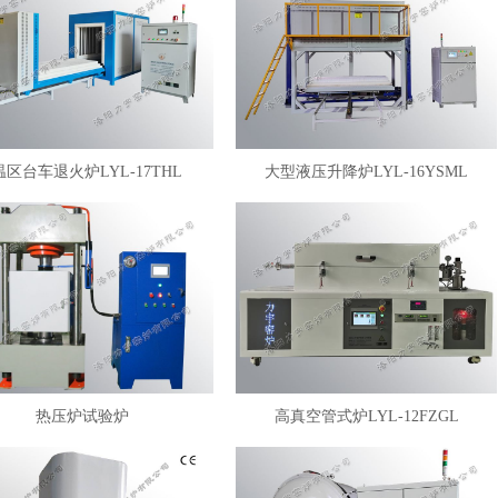
温区台车退火炉LYL-17THL
大型液压升降炉LYL-16YSML
热压炉试验炉
高真空管式炉LYL-12FZGL