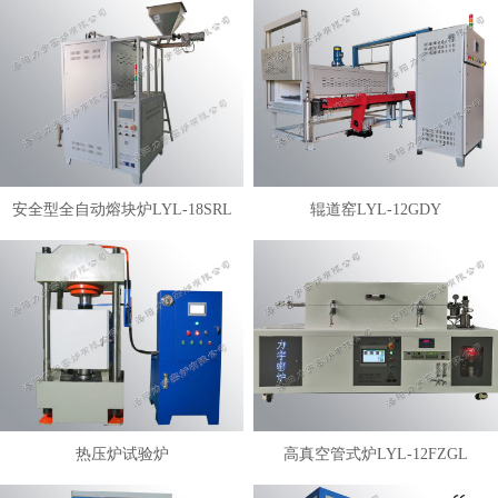
安全型全自动熔块炉LYL-18SRL
辊道窑LYL-12GDY
热压炉试验炉
高真空管式炉LYL-12FZGL