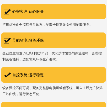
书编号：202207080）、河南省专精特新企业。 我们坚持以
科技促生产，以质量创品牌，以品牌创市场的战略发展，实现科学化
心寄客户 贴心服务
管理，我们以质量保证，服务完善，信誉良好的原则。 热诚欢迎
搭建标准化全流程售后体系，配套全周期设备使用配套服务。
国内外新老客户前来参观洽谈，让我们携手，合作共赢，共创新未
来！洛阳新安工厂视频洛阳高新工厂视频
节能省电 绿色环保
企业自主研发LYL系列电炉产品，优化炉体发热与保温结构，合理控
制设备能耗，适配常规环保生产要求。
自控系统 运行稳定
设备温控区间可调，配备完整微电脑可编程系统，可自主设定升降温
工艺曲线，运行状态平稳。