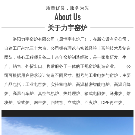
质量优良，服务为先
About Us
关于力宇窑炉
洛阳力宇窑炉有限公司（原恒宇电炉厂），在新安设有分公司，
自建工厂占地三十六亩。公司拥有理论与实践经验丰富的技术及制造
团队，核心工程师具备二十余年窑炉制造经验，是一家集研发、生
产、销售、外贸出口、售后服务于一体的正规窑炉制造企业。 公
司可根据用户需求设计制造不同尺寸、型号的工业电炉与窑炉，主要
产品包括：工业电窑炉、实验室电炉、高温精密智能电炉、高温升降
炉、高温台车炉、真空气氛炉、热处理炉、箱式电阻炉、马弗炉、熔
块炉、管式炉、网带炉、回转窑、立式炉、回火炉、DPF再生炉、试
验电炉、钟罩炉、退火炉、烧结炉、热震炉、高真空炉、重烧炉、牙
科烤瓷炉、真空CVD管式炉、高温节能电炉、气氛炉、井式电炉、
熔炼炉、推板窑炉、辊道窑炉、烘箱、真空干燥箱、工业烘箱、发热