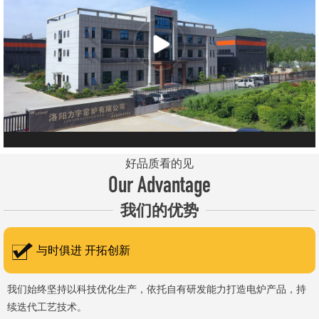
元件、高温窑具等。 历经二十余年市场积累，公司产品质量稳
定、性能可靠，应用场景覆盖高校、科研院所、工矿企业等领域，服
务于粉末、冶金、电子、煤炭、医药、陶瓷、玻璃、铝业、汽车、特
种新材料、耐火材料、新能源、航天航空、化工、金属烧结及金属热
处理等行业，产品覆盖国内多省市，并出口至海外多个国家和地
区。 近年来，公司通过理念更新、体制机制优化与科技创新，于
2015年通过ISO 9001:2015质量管理体系认证，主营业务收入保持
稳步增长，国内市场份额稳步提升，并获得质量诚信AAA 级企业荣
好品质看的见
誉证书。 在产品技术方面，公司坚持精益求精、持续创新，自主
Our Advantage
研发LYL系列节能精密型智能化电炉、窑炉产品，多项产品通过相关
我们的优势
权威认证。产品具备升温快、节能效果显著、温控精准、智能自动化
程度高、运行稳定、保温性能优良、全程电脑控制、可编程自动升降
与时俱进 开拓创新
温及保温、炉体表面温度接近室温等特点；产品安全方面，已通过欧
盟CE认证。 公司凭借技术积累与产品优势，获得多项官方资质
我们始终坚持以科技优化生产，依托自有研发能力打造电炉产品，持
续迭代工艺技术。
认定：高新 技术企业、科技型中小企业、洛阳市企业研发中心（证