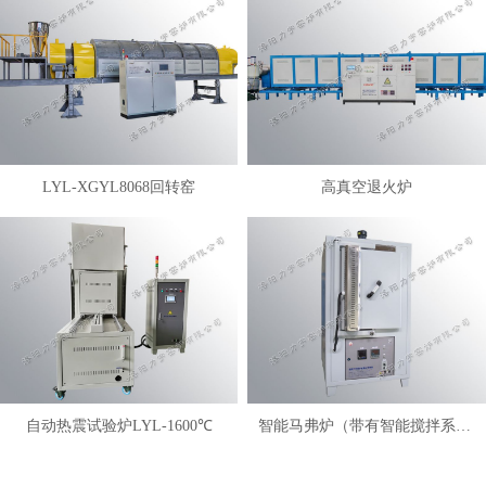
LYL-XGYL8068回转窑
高真空退火炉
自动热震试验炉LYL-1600℃
智能马弗炉（带有智能搅拌系统）LYL-FANM