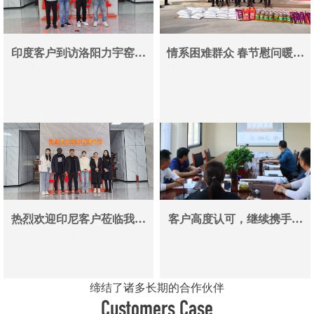
印度客户到访洛阳力宇窑炉
情系困难群众 春节慰问暖人
真空炉采购合作即将落地
心——洛阳力宇窑炉有限公
司用爱心传递冬日温情
热烈欢迎印尼客户莅临我司
客户高度认可，继续携手同
参观考察洽谈业务
行
缔结了诸多长期的合作伙伴
Customers Case