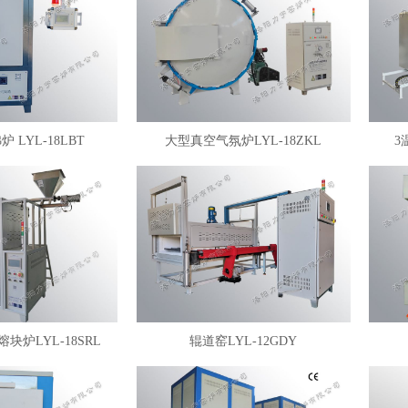
 LYL-18LBT
大型真空气氛炉LYL-18ZKL
3
块炉LYL-18SRL
辊道窑LYL-12GDY