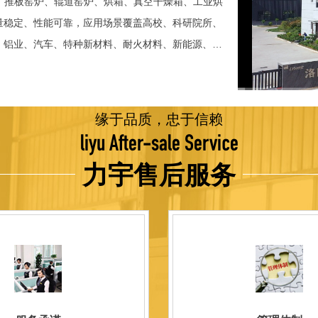
、推板窑炉、辊道窑炉、烘箱、真空干燥箱、工业烘
稳定、性能可靠，应用场景覆盖高校、科研院所、
、铝业、汽车、特种新材料、耐火材料、新能源、航
并出口至海外多个国家和地区。 近年来，公司通
015质量管理体系认证，主营业务收入保持稳步增长，国
品技术方面，公司坚持精益求精、持续创新，自主
缘于品质，忠于信赖
威认证。产品具备升温快、节能效果显著、温控精
liyu After-sale Service
编程自动升降温及保温、炉体表面温度接近室温等特
力宇售后服务
优势，获得多项官方资质认定：高新 技术企业、科
、河南省专精特新企业。 我们坚持以科技促生产，
量保证，服务完善，信誉良好的原则。 热诚欢迎
洛阳新安工厂视频洛阳高新工厂视频