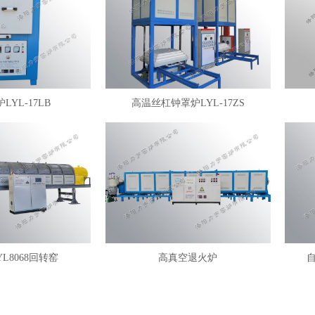
LYL-17LB
高温丝杠钟罩炉LYL-17ZS
YL8068回转窑
高真空退火炉
自