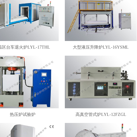
温区台车退火炉LYL-17THL
大型液压升降炉LYL-16YSML
热压炉试验炉
高真空管式炉LYL-12FZGL