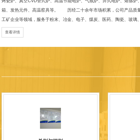
烤瓷炉、真空CVD管式炉、高温节能电炉、气氛炉、井式电炉、熔炼炉
箱、发热元件、高温窑具等。 历经二十余年市场积累，公司产品质量
工矿企业等领域，服务于粉末、冶金、电子、煤炭、医药、陶瓷、玻璃
天航空、化工、金属烧结及金属热处理等行业，产品覆盖国内多省市，
查看详情
过理念更新、体制机制优化与科技创新，于2015年通过ISO 9001:2
内市场份额稳步提升，并获得质量诚信AAA 级企业荣誉证书。 在产
研发LYL系列节能精密型智能化电炉、窑炉产品，多项产品通过相关权
准、智能自动化程度高、运行稳定、保温性能优良、全程电脑控制、可
点；产品安全方面，已通过欧盟CE认证。 公司凭借技术积累与产品
技型中小企业、洛阳市企业研发中心（证书编号：202207080）
以质量创品牌，以品牌创市场的战略发展，实现科学化管理，我们以质
国内外新老客户前来参观洽谈，让我们携手，合作共赢，共创新未来！