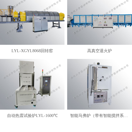
LYL-XGYL8068回转窑
高真空退火炉
自动热震试验炉LYL-1600℃
智能马弗炉（带有智能搅拌系统）LYL-FANM