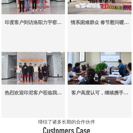
印度客户到访洛阳力宇窑炉
情系困难群众 春节慰问暖人
真空炉采购合作即将落地
心——洛阳力宇窑炉有限公
司用爱心传递冬日温情
热烈欢迎印尼客户莅临我司
客户高度认可，继续携手同
参观考察洽谈业务
行
缔结了诸多长期的合作伙伴
Customers Case