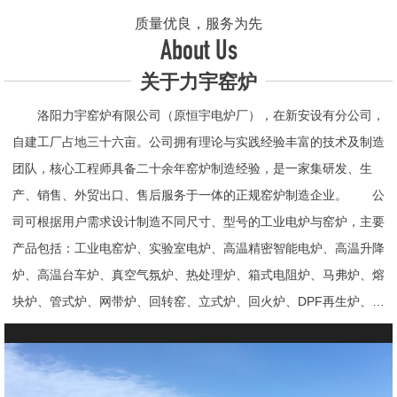
质量优良，服务为先
About Us
关于力宇窑炉
洛阳力宇窑炉有限公司（原恒宇电炉厂），在新安设有分公司，
自建工厂占地三十六亩。公司拥有理论与实践经验丰富的技术及制造
团队，核心工程师具备二十余年窑炉制造经验，是一家集研发、生
产、销售、外贸出口、售后服务于一体的正规窑炉制造企业。 公
司可根据用户需求设计制造不同尺寸、型号的工业电炉与窑炉，主要
产品包括：工业电窑炉、实验室电炉、高温精密智能电炉、高温升降
炉、高温台车炉、真空气氛炉、热处理炉、箱式电阻炉、马弗炉、熔
块炉、管式炉、网带炉、回转窑、立式炉、回火炉、DPF再生炉、试
验电炉、钟罩炉、退火炉、烧结炉、热震炉、高真空炉、重烧炉、牙
科烤瓷炉、真空CVD管式炉、高温节能电炉、气氛炉、井式电炉、
熔炼炉、推板窑炉、辊道窑炉、烘箱、真空干燥箱、工业烘箱、发热