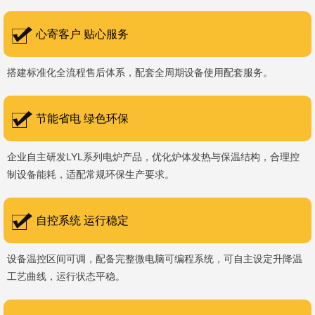
书编号：202207080）、河南省专精特新企业。 我们坚持以
科技促生产，以质量创品牌，以品牌创市场的战略发展，实现科学化
心寄客户 贴心服务
管理，我们以质量保证，服务完善，信誉良好的原则。 热诚欢迎
搭建标准化全流程售后体系，配套全周期设备使用配套服务。
国内外新老客户前来参观洽谈，让我们携手，合作共赢，共创新未
来！洛阳新安工厂视频洛阳高新工厂视频
节能省电 绿色环保
企业自主研发LYL系列电炉产品，优化炉体发热与保温结构，合理控
制设备能耗，适配常规环保生产要求。
自控系统 运行稳定
设备温控区间可调，配备完整微电脑可编程系统，可自主设定升降温
工艺曲线，运行状态平稳。