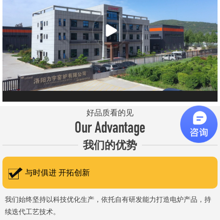
元件、高温窑具等。 历经二十余年市场积累，公司产品质量稳
定、性能可靠，应用场景覆盖高校、科研院所、工矿企业等领域，服
务于粉末、冶金、电子、煤炭、医药、陶瓷、玻璃、铝业、汽车、特
种新材料、耐火材料、新能源、航天航空、化工、金属烧结及金属热
处理等行业，产品覆盖国内多省市，并出口至海外多个国家和地
区。 近年来，公司通过理念更新、体制机制优化与科技创新，于
2015年通过ISO 9001:2015质量管理体系认证，主营业务收入保持
稳步增长，国内市场份额稳步提升，并获得质量诚信AAA 级企业荣
好品质看的见
誉证书。 在产品技术方面，公司坚持精益求精、持续创新，自主
Our Advantage
研发LYL系列节能精密型智能化电炉、窑炉产品，多项产品通过相关
我们的优势
权威认证。产品具备升温快、节能效果显著、温控精准、智能自动化
程度高、运行稳定、保温性能优良、全程电脑控制、可编程自动升降
与时俱进 开拓创新
温及保温、炉体表面温度接近室温等特点；产品安全方面，已通过欧
盟CE认证。 公司凭借技术积累与产品优势，获得多项官方资质
我们始终坚持以科技优化生产，依托自有研发能力打造电炉产品，持
续迭代工艺技术。
认定：高新 技术企业、科技型中小企业、洛阳市企业研发中心（证