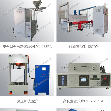
安全型全自动熔块炉LYL-18SRL
辊道窑LYL-12GDY
热压炉试验炉
高真空管式炉LYL-12FZGL