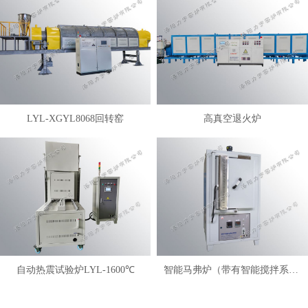
LYL-XGYL8068回转窑
高真空退火炉
自动热震试验炉LYL-1600℃
智能马弗炉（带有智能搅拌系统）LYL-FANM