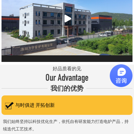
元件、高温窑具等。 历经二十余年市场积累，公司产品质量稳
定、性能可靠，应用场景覆盖高校、科研院所、工矿企业等领域，服
务于粉末、冶金、电子、煤炭、医药、陶瓷、玻璃、铝业、汽车、特
种新材料、耐火材料、新能源、航天航空、化工、金属烧结及金属热
处理等行业，产品覆盖国内多省市，并出口至海外多个国家和地
区。 近年来，公司通过理念更新、体制机制优化与科技创新，于
2015年通过ISO 9001:2015质量管理体系认证，主营业务收入保持
稳步增长，国内市场份额稳步提升，并获得质量诚信AAA 级企业荣
好品质看的见
誉证书。 在产品技术方面，公司坚持精益求精、持续创新，自主
Our Advantage
研发LYL系列节能精密型智能化电炉、窑炉产品，多项产品通过相关
我们的优势
权威认证。产品具备升温快、节能效果显著、温控精准、智能自动化
程度高、运行稳定、保温性能优良、全程电脑控制、可编程自动升降
与时俱进 开拓创新
温及保温、炉体表面温度接近室温等特点；产品安全方面，已通过欧
盟CE认证。 公司凭借技术积累与产品优势，获得多项官方资质
我们始终坚持以科技优化生产，依托自有研发能力打造电炉产品，持
续迭代工艺技术。
认定：高新 技术企业、科技型中小企业、洛阳市企业研发中心（证