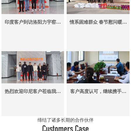
印度客户到访洛阳力宇窑炉
情系困难群众 春节慰问暖人
真空炉采购合作即将落地
心——洛阳力宇窑炉有限公
司用爱心传递冬日温情
热烈欢迎印尼客户莅临我司
客户高度认可，继续携手同
参观考察洽谈业务
行
缔结了诸多长期的合作伙伴
Customers Case