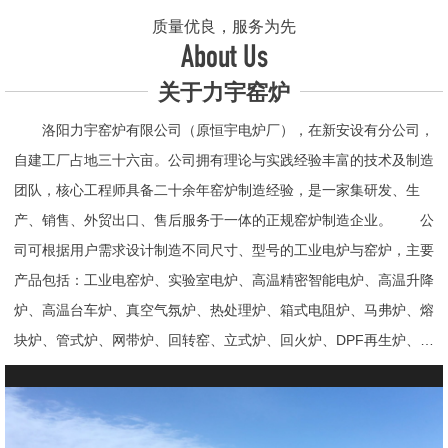
质量优良，服务为先
About Us
关于力宇窑炉
洛阳力宇窑炉有限公司（原恒宇电炉厂），在新安设有分公司，
自建工厂占地三十六亩。公司拥有理论与实践经验丰富的技术及制造
团队，核心工程师具备二十余年窑炉制造经验，是一家集研发、生
产、销售、外贸出口、售后服务于一体的正规窑炉制造企业。 公
司可根据用户需求设计制造不同尺寸、型号的工业电炉与窑炉，主要
产品包括：工业电窑炉、实验室电炉、高温精密智能电炉、高温升降
炉、高温台车炉、真空气氛炉、热处理炉、箱式电阻炉、马弗炉、熔
块炉、管式炉、网带炉、回转窑、立式炉、回火炉、DPF再生炉、试
验电炉、钟罩炉、退火炉、烧结炉、热震炉、高真空炉、重烧炉、牙
科烤瓷炉、真空CVD管式炉、高温节能电炉、气氛炉、井式电炉、
熔炼炉、推板窑炉、辊道窑炉、烘箱、真空干燥箱、工业烘箱、发热