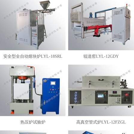
安全型全自动熔块炉LYL-18SRL
辊道窑LYL-12GDY
热压炉试验炉
高真空管式炉LYL-12FZGL