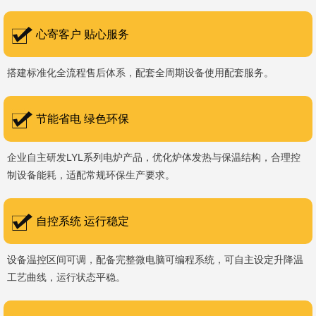
书编号：202207080）、河南省专精特新企业。 我们坚持以
科技促生产，以质量创品牌，以品牌创市场的战略发展，实现科学化
心寄客户 贴心服务
管理，我们以质量保证，服务完善，信誉良好的原则。 热诚欢迎
搭建标准化全流程售后体系，配套全周期设备使用配套服务。
国内外新老客户前来参观洽谈，让我们携手，合作共赢，共创新未
来！洛阳新安工厂视频洛阳高新工厂视频
节能省电 绿色环保
企业自主研发LYL系列电炉产品，优化炉体发热与保温结构，合理控
制设备能耗，适配常规环保生产要求。
自控系统 运行稳定
设备温控区间可调，配备完整微电脑可编程系统，可自主设定升降温
工艺曲线，运行状态平稳。