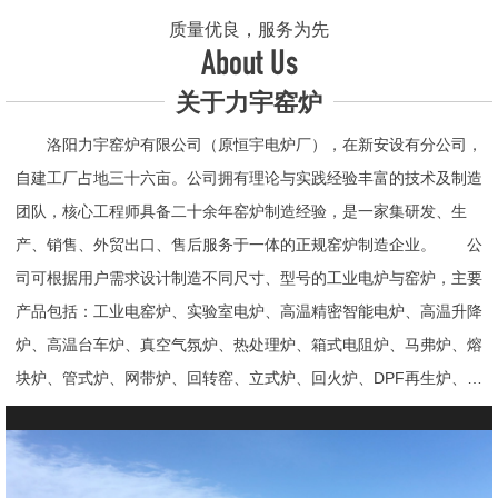
质量优良，服务为先
About Us
关于力宇窑炉
洛阳力宇窑炉有限公司（原恒宇电炉厂），在新安设有分公司，
自建工厂占地三十六亩。公司拥有理论与实践经验丰富的技术及制造
团队，核心工程师具备二十余年窑炉制造经验，是一家集研发、生
产、销售、外贸出口、售后服务于一体的正规窑炉制造企业。 公
司可根据用户需求设计制造不同尺寸、型号的工业电炉与窑炉，主要
产品包括：工业电窑炉、实验室电炉、高温精密智能电炉、高温升降
炉、高温台车炉、真空气氛炉、热处理炉、箱式电阻炉、马弗炉、熔
块炉、管式炉、网带炉、回转窑、立式炉、回火炉、DPF再生炉、试
验电炉、钟罩炉、退火炉、烧结炉、热震炉、高真空炉、重烧炉、牙
科烤瓷炉、真空CVD管式炉、高温节能电炉、气氛炉、井式电炉、
熔炼炉、推板窑炉、辊道窑炉、烘箱、真空干燥箱、工业烘箱、发热