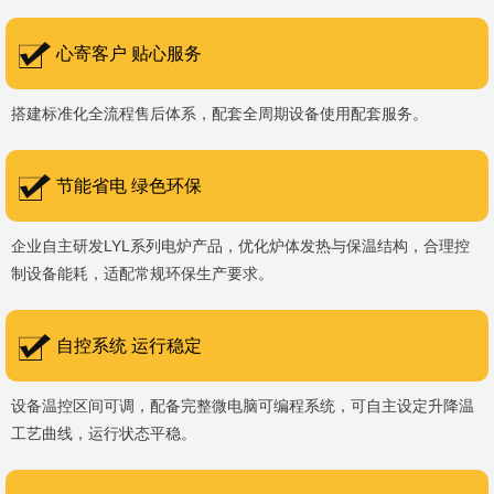
书编号：202207080）、河南省专精特新企业。 我们坚持以
科技促生产，以质量创品牌，以品牌创市场的战略发展，实现科学化
心寄客户 贴心服务
管理，我们以质量保证，服务完善，信誉良好的原则。 热诚欢迎
搭建标准化全流程售后体系，配套全周期设备使用配套服务。
国内外新老客户前来参观洽谈，让我们携手，合作共赢，共创新未
来！洛阳新安工厂视频洛阳高新工厂视频
节能省电 绿色环保
企业自主研发LYL系列电炉产品，优化炉体发热与保温结构，合理控
制设备能耗，适配常规环保生产要求。
自控系统 运行稳定
设备温控区间可调，配备完整微电脑可编程系统，可自主设定升降温
工艺曲线，运行状态平稳。