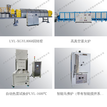
LYL-XGYL8068回转窑
高真空退火炉
自动热震试验炉LYL-1600℃
智能马弗炉（带有智能搅拌系统）LYL-FANM