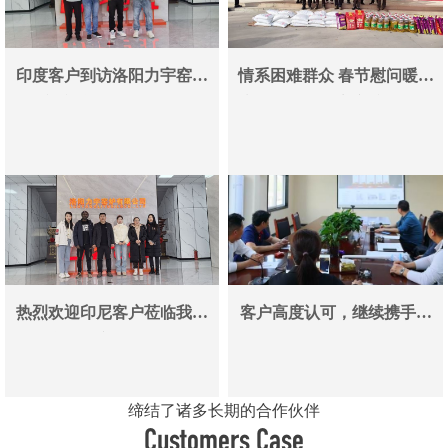
印度客户到访洛阳力宇窑炉
情系困难群众 春节慰问暖人
真空炉采购合作即将落地
心——洛阳力宇窑炉有限公
司用爱心传递冬日温情
热烈欢迎印尼客户莅临我司
客户高度认可，继续携手同
参观考察洽谈业务
行
缔结了诸多长期的合作伙伴
Customers Case