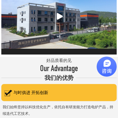
元件、高温窑具等。 历经二十余年市场积累，公司产品质量稳
定、性能可靠，应用场景覆盖高校、科研院所、工矿企业等领域，服
务于粉末、冶金、电子、煤炭、医药、陶瓷、玻璃、铝业、汽车、特
种新材料、耐火材料、新能源、航天航空、化工、金属烧结及金属热
处理等行业，产品覆盖国内多省市，并出口至海外多个国家和地
区。 近年来，公司通过理念更新、体制机制优化与科技创新，于
2015年通过ISO 9001:2015质量管理体系认证，主营业务收入保持
稳步增长，国内市场份额稳步提升，并获得质量诚信AAA 级企业荣
好品质看的见
誉证书。 在产品技术方面，公司坚持精益求精、持续创新，自主
Our Advantage
研发LYL系列节能精密型智能化电炉、窑炉产品，多项产品通过相关
我们的优势
权威认证。产品具备升温快、节能效果显著、温控精准、智能自动化
程度高、运行稳定、保温性能优良、全程电脑控制、可编程自动升降
与时俱进 开拓创新
温及保温、炉体表面温度接近室温等特点；产品安全方面，已通过欧
盟CE认证。 公司凭借技术积累与产品优势，获得多项官方资质
我们始终坚持以科技优化生产，依托自有研发能力打造电炉产品，持
续迭代工艺技术。
认定：高新 技术企业、科技型中小企业、洛阳市企业研发中心（证