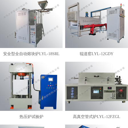
安全型全自动熔块炉LYL-18SRL
辊道窑LYL-12GDY
热压炉试验炉
高真空管式炉LYL-12FZGL