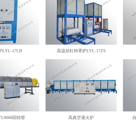
LYL-17LB
高温丝杠钟罩炉LYL-17ZS
YL8068回转窑
高真空退火炉
自