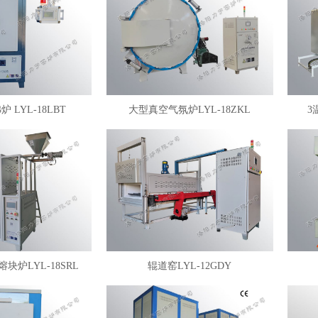
 LYL-18LBT
大型真空气氛炉LYL-18ZKL
3
块炉LYL-18SRL
辊道窑LYL-12GDY