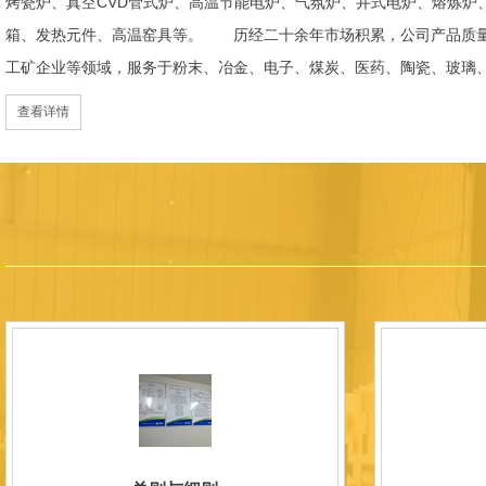
烤瓷炉、真空CVD管式炉、高温节能电炉、气氛炉、井式电炉、熔炼炉
箱、发热元件、高温窑具等。 历经二十余年市场积累，公司产品质量
工矿企业等领域，服务于粉末、冶金、电子、煤炭、医药、陶瓷、玻璃
天航空、化工、金属烧结及金属热处理等行业，产品覆盖国内多省市，
查看详情
过理念更新、体制机制优化与科技创新，于2015年通过ISO 9001:2
内市场份额稳步提升，并获得质量诚信AAA 级企业荣誉证书。 在产
研发LYL系列节能精密型智能化电炉、窑炉产品，多项产品通过相关权
准、智能自动化程度高、运行稳定、保温性能优良、全程电脑控制、可
点；产品安全方面，已通过欧盟CE认证。 公司凭借技术积累与产品
技型中小企业、洛阳市企业研发中心（证书编号：202207080）
以质量创品牌，以品牌创市场的战略发展，实现科学化管理，我们以质
国内外新老客户前来参观洽谈，让我们携手，合作共赢，共创新未来！