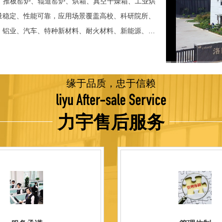
、推板窑炉、辊道窑炉、烘箱、真空干燥箱、工业烘
稳定、性能可靠，应用场景覆盖高校、科研院所、
、铝业、汽车、特种新材料、耐火材料、新能源、航
并出口至海外多个国家和地区。 近年来，公司通
015质量管理体系认证，主营业务收入保持稳步增长，国
品技术方面，公司坚持精益求精、持续创新，自主
缘于品质，忠于信赖
威认证。产品具备升温快、节能效果显著、温控精
liyu After-sale Service
编程自动升降温及保温、炉体表面温度接近室温等特
力宇售后服务
优势，获得多项官方资质认定：高新 技术企业、科
、河南省专精特新企业。 我们坚持以科技促生产，
量保证，服务完善，信誉良好的原则。 热诚欢迎
洛阳新安工厂视频洛阳高新工厂视频