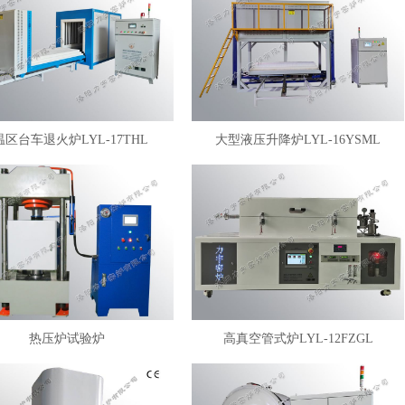
温区台车退火炉LYL-17THL
大型液压升降炉LYL-16YSML
热压炉试验炉
高真空管式炉LYL-12FZGL