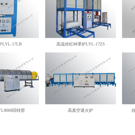
LYL-17LB
高温丝杠钟罩炉LYL-17ZS
YL8068回转窑
高真空退火炉
自