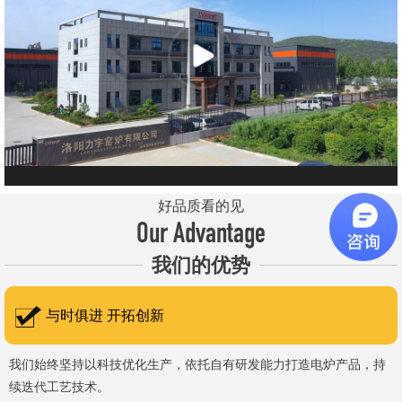
元件、高温窑具等。 历经二十余年市场积累，公司产品质量稳
定、性能可靠，应用场景覆盖高校、科研院所、工矿企业等领域，服
务于粉末、冶金、电子、煤炭、医药、陶瓷、玻璃、铝业、汽车、特
种新材料、耐火材料、新能源、航天航空、化工、金属烧结及金属热
处理等行业，产品覆盖国内多省市，并出口至海外多个国家和地
区。 近年来，公司通过理念更新、体制机制优化与科技创新，于
2015年通过ISO 9001:2015质量管理体系认证，主营业务收入保持
稳步增长，国内市场份额稳步提升，并获得质量诚信AAA 级企业荣
好品质看的见
誉证书。 在产品技术方面，公司坚持精益求精、持续创新，自主
Our Advantage
研发LYL系列节能精密型智能化电炉、窑炉产品，多项产品通过相关
我们的优势
权威认证。产品具备升温快、节能效果显著、温控精准、智能自动化
程度高、运行稳定、保温性能优良、全程电脑控制、可编程自动升降
与时俱进 开拓创新
温及保温、炉体表面温度接近室温等特点；产品安全方面，已通过欧
盟CE认证。 公司凭借技术积累与产品优势，获得多项官方资质
我们始终坚持以科技优化生产，依托自有研发能力打造电炉产品，持
续迭代工艺技术。
认定：高新 技术企业、科技型中小企业、洛阳市企业研发中心（证