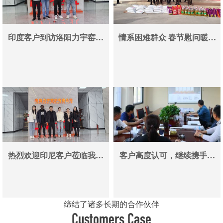
印度客户到访洛阳力宇窑炉
情系困难群众 春节慰问暖人
真空炉采购合作即将落地
心——洛阳力宇窑炉有限公
司用爱心传递冬日温情
热烈欢迎印尼客户莅临我司
客户高度认可，继续携手同
参观考察洽谈业务
行
缔结了诸多长期的合作伙伴
Customers Case