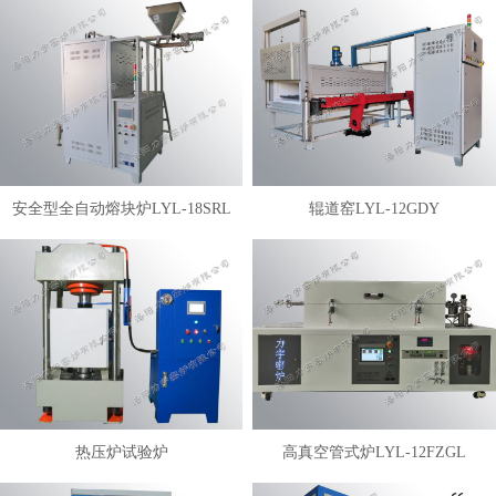
安全型全自动熔块炉LYL-18SRL
辊道窑LYL-12GDY
热压炉试验炉
高真空管式炉LYL-12FZGL