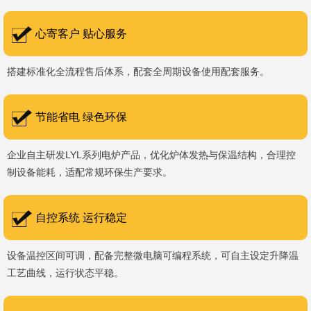
书编号：202207080）、河南省专精特新企业。 我们坚持以
科技促生产，以质量创品牌，以品牌创市场的战略发展，实现科学化
心寄客户 贴心服务
管理，我们以质量保证，服务完善，信誉良好的原则。 热诚欢迎
搭建标准化全流程售后体系，配套全周期设备使用配套服务。
国内外新老客户前来参观洽谈，让我们携手，合作共赢，共创新未
来！洛阳新安工厂视频洛阳高新工厂视频
节能省电 绿色环保
企业自主研发LYL系列电炉产品，优化炉体发热与保温结构，合理控
制设备能耗，适配常规环保生产要求。
自控系统 运行稳定
设备温控区间可调，配备完整微电脑可编程系统，可自主设定升降温
工艺曲线，运行状态平稳。