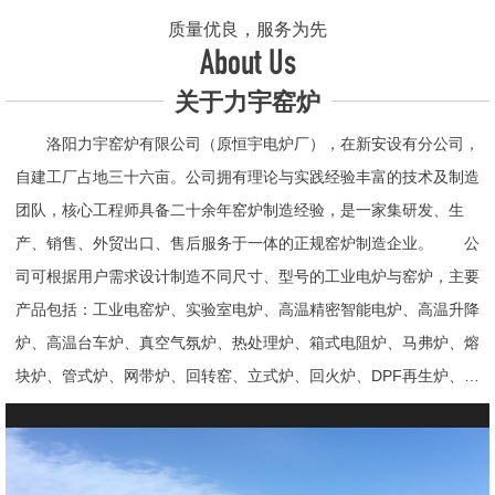
质量优良，服务为先
About Us
关于力宇窑炉
洛阳力宇窑炉有限公司（原恒宇电炉厂），在新安设有分公司，
自建工厂占地三十六亩。公司拥有理论与实践经验丰富的技术及制造
团队，核心工程师具备二十余年窑炉制造经验，是一家集研发、生
产、销售、外贸出口、售后服务于一体的正规窑炉制造企业。 公
司可根据用户需求设计制造不同尺寸、型号的工业电炉与窑炉，主要
产品包括：工业电窑炉、实验室电炉、高温精密智能电炉、高温升降
炉、高温台车炉、真空气氛炉、热处理炉、箱式电阻炉、马弗炉、熔
块炉、管式炉、网带炉、回转窑、立式炉、回火炉、DPF再生炉、试
验电炉、钟罩炉、退火炉、烧结炉、热震炉、高真空炉、重烧炉、牙
科烤瓷炉、真空CVD管式炉、高温节能电炉、气氛炉、井式电炉、
熔炼炉、推板窑炉、辊道窑炉、烘箱、真空干燥箱、工业烘箱、发热