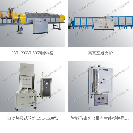
LYL-XGYL8068回转窑
高真空退火炉
自动热震试验炉LYL-1600℃
智能马弗炉（带有智能搅拌系统）LYL-FANM