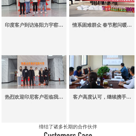
印度客户到访洛阳力宇窑炉
情系困难群众 春节慰问暖人
真空炉采购合作即将落地
心——洛阳力宇窑炉有限公
司用爱心传递冬日温情
热烈欢迎印尼客户莅临我司
客户高度认可，继续携手同
参观考察洽谈业务
行
缔结了诸多长期的合作伙伴