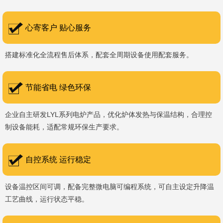
书编号：202207080）、河南省专精特新企业。 我们坚持以
科技促生产，以质量创品牌，以品牌创市场的战略发展，实现科学化
心寄客户 贴心服务
管理，我们以质量保证，服务完善，信誉良好的原则。 热诚欢迎
搭建标准化全流程售后体系，配套全周期设备使用配套服务。
国内外新老客户前来参观洽谈，让我们携手，合作共赢，共创新未
来！洛阳新安工厂视频洛阳高新工厂视频
节能省电 绿色环保
企业自主研发LYL系列电炉产品，优化炉体发热与保温结构，合理控
制设备能耗，适配常规环保生产要求。
自控系统 运行稳定
设备温控区间可调，配备完整微电脑可编程系统，可自主设定升降温
工艺曲线，运行状态平稳。