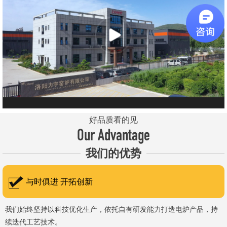
元件、高温窑具等。 历经二十余年市场积累，公司产品质量稳
定、性能可靠，应用场景覆盖高校、科研院所、工矿企业等领域，服
务于粉末、冶金、电子、煤炭、医药、陶瓷、玻璃、铝业、汽车、特
种新材料、耐火材料、新能源、航天航空、化工、金属烧结及金属热
处理等行业，产品覆盖国内多省市，并出口至海外多个国家和地
区。 近年来，公司通过理念更新、体制机制优化与科技创新，于
2015年通过ISO 9001:2015质量管理体系认证，主营业务收入保持
稳步增长，国内市场份额稳步提升，并获得质量诚信AAA 级企业荣
好品质看的见
誉证书。 在产品技术方面，公司坚持精益求精、持续创新，自主
Our Advantage
研发LYL系列节能精密型智能化电炉、窑炉产品，多项产品通过相关
我们的优势
权威认证。产品具备升温快、节能效果显著、温控精准、智能自动化
程度高、运行稳定、保温性能优良、全程电脑控制、可编程自动升降
与时俱进 开拓创新
温及保温、炉体表面温度接近室温等特点；产品安全方面，已通过欧
盟CE认证。 公司凭借技术积累与产品优势，获得多项官方资质
我们始终坚持以科技优化生产，依托自有研发能力打造电炉产品，持
续迭代工艺技术。
认定：高新 技术企业、科技型中小企业、洛阳市企业研发中心（证