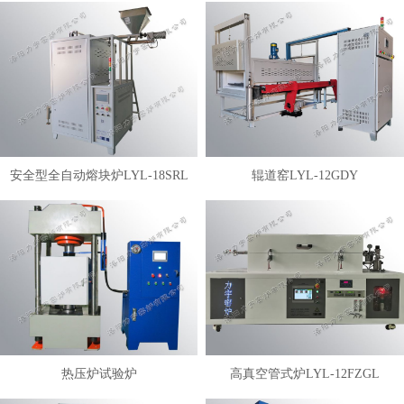
安全型全自动熔块炉LYL-18SRL
辊道窑LYL-12GDY
热压炉试验炉
高真空管式炉LYL-12FZGL