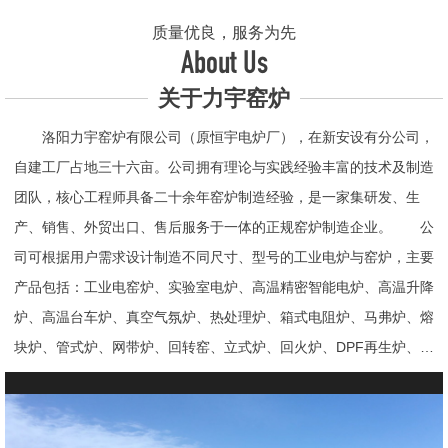
质量优良，服务为先
About Us
关于力宇窑炉
洛阳力宇窑炉有限公司（原恒宇电炉厂），在新安设有分公司，
自建工厂占地三十六亩。公司拥有理论与实践经验丰富的技术及制造
团队，核心工程师具备二十余年窑炉制造经验，是一家集研发、生
产、销售、外贸出口、售后服务于一体的正规窑炉制造企业。 公
司可根据用户需求设计制造不同尺寸、型号的工业电炉与窑炉，主要
产品包括：工业电窑炉、实验室电炉、高温精密智能电炉、高温升降
炉、高温台车炉、真空气氛炉、热处理炉、箱式电阻炉、马弗炉、熔
块炉、管式炉、网带炉、回转窑、立式炉、回火炉、DPF再生炉、试
验电炉、钟罩炉、退火炉、烧结炉、热震炉、高真空炉、重烧炉、牙
科烤瓷炉、真空CVD管式炉、高温节能电炉、气氛炉、井式电炉、
熔炼炉、推板窑炉、辊道窑炉、烘箱、真空干燥箱、工业烘箱、发热