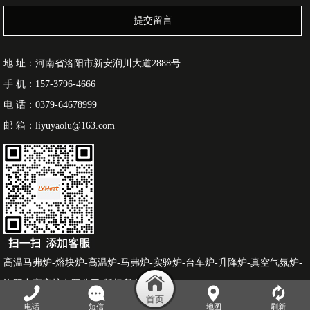
提交留言
地 址：河南省洛阳市新安涧川大道2888号
手 机：157-3796-4666
电 话：0379-64678999
邮 箱：liyuyaolu@163.com
高温马弗炉-熔块炉-高温炉-马弗炉-实验炉-台车炉-升降炉-真空气氛炉-
洛阳力宇窑炉有限公司 版权所有 Copyright © 2010 All rights reserved
豫ICP备12019666号
电话
短信
地图
刷新