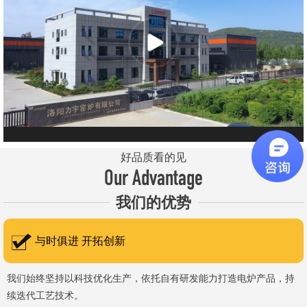
元件、高温窑具等。 历经二十余年市场积累，公司产品质量稳
定、性能可靠，应用场景覆盖高校、科研院所、工矿企业等领域，服
务于粉末、冶金、电子、煤炭、医药、陶瓷、玻璃、铝业、汽车、特
种新材料、耐火材料、新能源、航天航空、化工、金属烧结及金属热
处理等行业，产品覆盖国内多省市，并出口至海外多个国家和地
区。 近年来，公司通过理念更新、体制机制优化与科技创新，于
2015年通过ISO 9001:2015质量管理体系认证，主营业务收入保持
稳步增长，国内市场份额稳步提升，并获得质量诚信AAA 级企业荣
好品质看的见
誉证书。 在产品技术方面，公司坚持精益求精、持续创新，自主
Our Advantage
研发LYL系列节能精密型智能化电炉、窑炉产品，多项产品通过相关
我们的优势
权威认证。产品具备升温快、节能效果显著、温控精准、智能自动化
程度高、运行稳定、保温性能优良、全程电脑控制、可编程自动升降
与时俱进 开拓创新
温及保温、炉体表面温度接近室温等特点；产品安全方面，已通过欧
盟CE认证。 公司凭借技术积累与产品优势，获得多项官方资质
我们始终坚持以科技优化生产，依托自有研发能力打造电炉产品，持
续迭代工艺技术。
认定：高新 技术企业、科技型中小企业、洛阳市企业研发中心（证