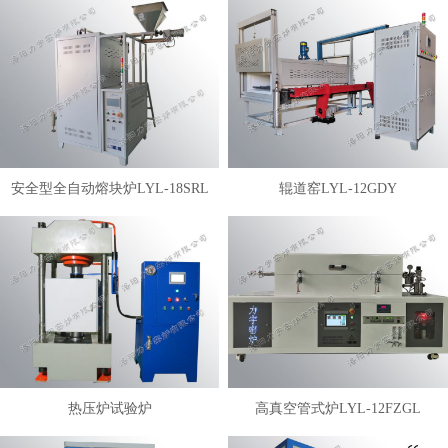
安全型全自动熔块炉LYL-18SRL
辊道窑LYL-12GDY
热压炉试验炉
高真空管式炉LYL-12FZGL