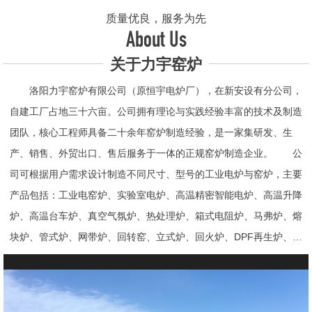
质量优良，服务为先
About Us
关于力宇窑炉
洛阳力宇窑炉有限公司（原恒宇电炉厂），在新安设有分公司，
自建工厂占地三十六亩。公司拥有理论与实践经验丰富的技术及制造
团队，核心工程师具备二十余年窑炉制造经验，是一家集研发、生
产、销售、外贸出口、售后服务于一体的正规窑炉制造企业。 公
司可根据用户需求设计制造不同尺寸、型号的工业电炉与窑炉，主要
产品包括：工业电窑炉、实验室电炉、高温精密智能电炉、高温升降
炉、高温台车炉、真空气氛炉、热处理炉、箱式电阻炉、马弗炉、熔
块炉、管式炉、网带炉、回转窑、立式炉、回火炉、DPF再生炉、试
验电炉、钟罩炉、退火炉、烧结炉、热震炉、高真空炉、重烧炉、牙
科烤瓷炉、真空CVD管式炉、高温节能电炉、气氛炉、井式电炉、
熔炼炉、推板窑炉、辊道窑炉、烘箱、真空干燥箱、工业烘箱、发热