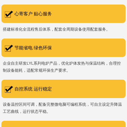
书编号：202207080）、河南省专精特新企业。 我们坚持以
科技促生产，以质量创品牌，以品牌创市场的战略发展，实现科学化
心寄客户 贴心服务
管理，我们以质量保证，服务完善，信誉良好的原则。 热诚欢迎
搭建标准化全流程售后体系，配套全周期设备使用配套服务。
国内外新老客户前来参观洽谈，让我们携手，合作共赢，共创新未
来！洛阳新安工厂视频洛阳高新工厂视频
节能省电 绿色环保
企业自主研发LYL系列电炉产品，优化炉体发热与保温结构，合理控
制设备能耗，适配常规环保生产要求。
自控系统 运行稳定
设备温控区间可调，配备完整微电脑可编程系统，可自主设定升降温
工艺曲线，运行状态平稳。