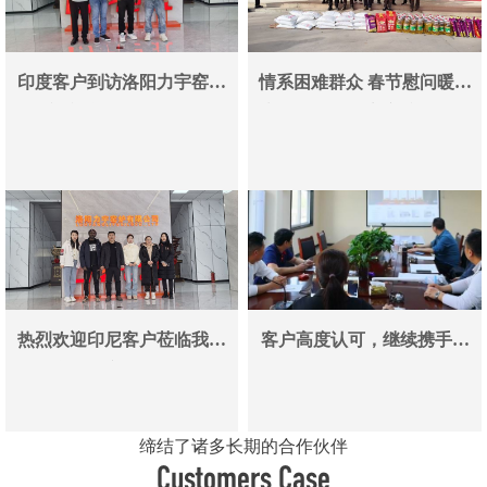
印度客户到访洛阳力宇窑炉
情系困难群众 春节慰问暖人
真空炉采购合作即将落地
心——洛阳力宇窑炉有限公
司用爱心传递冬日温情
热烈欢迎印尼客户莅临我司
客户高度认可，继续携手同
参观考察洽谈业务
行
缔结了诸多长期的合作伙伴
Customers Case