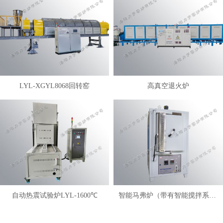
LYL-XGYL8068回转窑
高真空退火炉
自动热震试验炉LYL-1600℃
智能马弗炉（带有智能搅拌系统）LYL-FANM