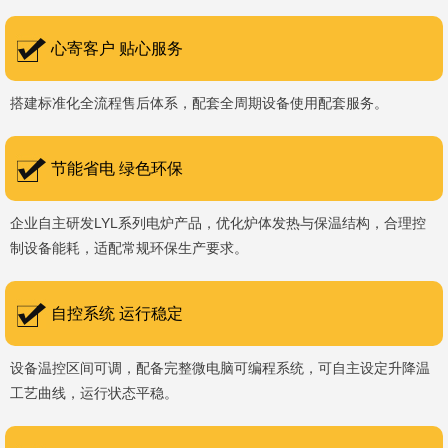
书编号：202207080）、河南省专精特新企业。 我们坚持以
科技促生产，以质量创品牌，以品牌创市场的战略发展，实现科学化
心寄客户 贴心服务
管理，我们以质量保证，服务完善，信誉良好的原则。 热诚欢迎
搭建标准化全流程售后体系，配套全周期设备使用配套服务。
国内外新老客户前来参观洽谈，让我们携手，合作共赢，共创新未
来！洛阳新安工厂视频洛阳高新工厂视频
节能省电 绿色环保
企业自主研发LYL系列电炉产品，优化炉体发热与保温结构，合理控
制设备能耗，适配常规环保生产要求。
自控系统 运行稳定
设备温控区间可调，配备完整微电脑可编程系统，可自主设定升降温
工艺曲线，运行状态平稳。