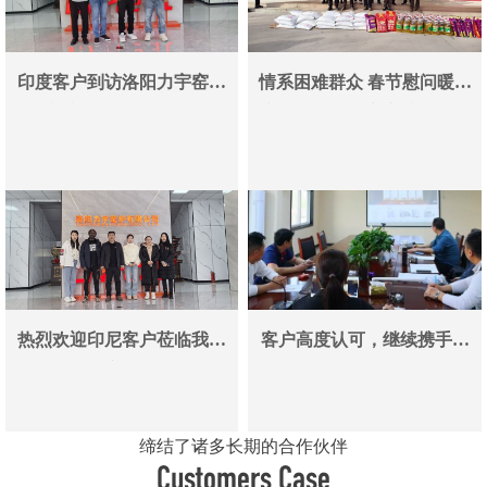
印度客户到访洛阳力宇窑炉
情系困难群众 春节慰问暖人
真空炉采购合作即将落地
心——洛阳力宇窑炉有限公
司用爱心传递冬日温情
热烈欢迎印尼客户莅临我司
客户高度认可，继续携手同
参观考察洽谈业务
行
缔结了诸多长期的合作伙伴
Customers Case