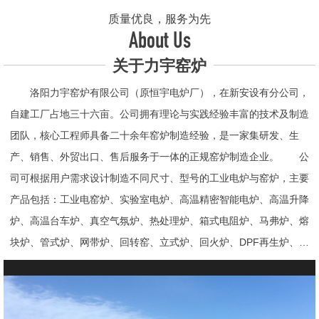
质量优良，服务为先
About Us
关于力宇窑炉
洛阳力宇窑炉有限公司（原恒宇电炉厂），在新安设有分公司，
自建工厂占地三十六亩。公司拥有理论与实践经验丰富的技术及制造
团队，核心工程师具备二十余年窑炉制造经验，是一家集研发、生
产、销售、外贸出口、售后服务于一体的正规窑炉制造企业。 公
司可根据用户需求设计制造不同尺寸、型号的工业电炉与窑炉，主要
产品包括：工业电窑炉、实验室电炉、高温精密智能电炉、高温升降
炉、高温台车炉、真空气氛炉、热处理炉、箱式电阻炉、马弗炉、熔
块炉、管式炉、网带炉、回转窑、立式炉、回火炉、DPF再生炉、试
验电炉、钟罩炉、退火炉、烧结炉、热震炉、高真空炉、重烧炉、牙
科烤瓷炉、真空CVD管式炉、高温节能电炉、气氛炉、井式电炉、
熔炼炉、推板窑炉、辊道窑炉、烘箱、真空干燥箱、工业烘箱、发热