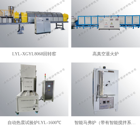
LYL-XGYL8068回转窑
高真空退火炉
自动热震试验炉LYL-1600℃
智能马弗炉（带有智能搅拌系统）LYL-FANM