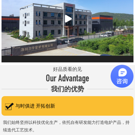
元件、高温窑具等。 历经二十余年市场积累，公司产品质量稳
定、性能可靠，应用场景覆盖高校、科研院所、工矿企业等领域，服
务于粉末、冶金、电子、煤炭、医药、陶瓷、玻璃、铝业、汽车、特
种新材料、耐火材料、新能源、航天航空、化工、金属烧结及金属热
处理等行业，产品覆盖国内多省市，并出口至海外多个国家和地
区。 近年来，公司通过理念更新、体制机制优化与科技创新，于
2015年通过ISO 9001:2015质量管理体系认证，主营业务收入保持
稳步增长，国内市场份额稳步提升，并获得质量诚信AAA 级企业荣
好品质看的见
誉证书。 在产品技术方面，公司坚持精益求精、持续创新，自主
Our Advantage
研发LYL系列节能精密型智能化电炉、窑炉产品，多项产品通过相关
我们的优势
权威认证。产品具备升温快、节能效果显著、温控精准、智能自动化
程度高、运行稳定、保温性能优良、全程电脑控制、可编程自动升降
与时俱进 开拓创新
温及保温、炉体表面温度接近室温等特点；产品安全方面，已通过欧
盟CE认证。 公司凭借技术积累与产品优势，获得多项官方资质
我们始终坚持以科技优化生产，依托自有研发能力打造电炉产品，持
续迭代工艺技术。
认定：高新 技术企业、科技型中小企业、洛阳市企业研发中心（证