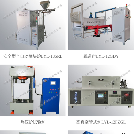
安全型全自动熔块炉LYL-18SRL
辊道窑LYL-12GDY
热压炉试验炉
高真空管式炉LYL-12FZGL