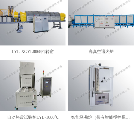
LYL-XGYL8068回转窑
高真空退火炉
自动热震试验炉LYL-1600℃
智能马弗炉（带有智能搅拌系统）LYL-FANM