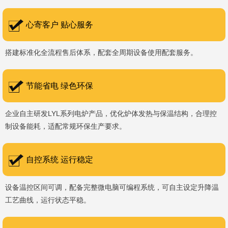
书编号：202207080）、河南省专精特新企业。 我们坚持以
科技促生产，以质量创品牌，以品牌创市场的战略发展，实现科学化
心寄客户 贴心服务
管理，我们以质量保证，服务完善，信誉良好的原则。 热诚欢迎
搭建标准化全流程售后体系，配套全周期设备使用配套服务。
国内外新老客户前来参观洽谈，让我们携手，合作共赢，共创新未
来！洛阳新安工厂视频洛阳高新工厂视频
节能省电 绿色环保
企业自主研发LYL系列电炉产品，优化炉体发热与保温结构，合理控
制设备能耗，适配常规环保生产要求。
自控系统 运行稳定
设备温控区间可调，配备完整微电脑可编程系统，可自主设定升降温
工艺曲线，运行状态平稳。