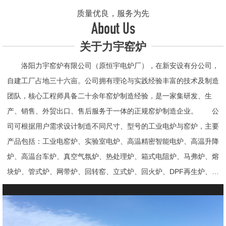
质量优良，服务为先
About Us
关于力宇窑炉
洛阳力宇窑炉有限公司（原恒宇电炉厂），在新安设有分公司，
自建工厂占地三十六亩。公司拥有理论与实践经验丰富的技术及制造
团队，核心工程师具备二十余年窑炉制造经验，是一家集研发、生
产、销售、外贸出口、售后服务于一体的正规窑炉制造企业。 公
司可根据用户需求设计制造不同尺寸、型号的工业电炉与窑炉，主要
产品包括：工业电窑炉、实验室电炉、高温精密智能电炉、高温升降
炉、高温台车炉、真空气氛炉、热处理炉、箱式电阻炉、马弗炉、熔
块炉、管式炉、网带炉、回转窑、立式炉、回火炉、DPF再生炉、试
验电炉、钟罩炉、退火炉、烧结炉、热震炉、高真空炉、重烧炉、牙
科烤瓷炉、真空CVD管式炉、高温节能电炉、气氛炉、井式电炉、
熔炼炉、推板窑炉、辊道窑炉、烘箱、真空干燥箱、工业烘箱、发热