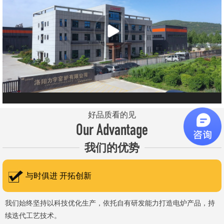
元件、高温窑具等。 历经二十余年市场积累，公司产品质量稳
定、性能可靠，应用场景覆盖高校、科研院所、工矿企业等领域，服
务于粉末、冶金、电子、煤炭、医药、陶瓷、玻璃、铝业、汽车、特
种新材料、耐火材料、新能源、航天航空、化工、金属烧结及金属热
处理等行业，产品覆盖国内多省市，并出口至海外多个国家和地
区。 近年来，公司通过理念更新、体制机制优化与科技创新，于
2015年通过ISO 9001:2015质量管理体系认证，主营业务收入保持
稳步增长，国内市场份额稳步提升，并获得质量诚信AAA 级企业荣
好品质看的见
誉证书。 在产品技术方面，公司坚持精益求精、持续创新，自主
Our Advantage
研发LYL系列节能精密型智能化电炉、窑炉产品，多项产品通过相关
我们的优势
权威认证。产品具备升温快、节能效果显著、温控精准、智能自动化
程度高、运行稳定、保温性能优良、全程电脑控制、可编程自动升降
与时俱进 开拓创新
温及保温、炉体表面温度接近室温等特点；产品安全方面，已通过欧
盟CE认证。 公司凭借技术积累与产品优势，获得多项官方资质
我们始终坚持以科技优化生产，依托自有研发能力打造电炉产品，持
续迭代工艺技术。
认定：高新 技术企业、科技型中小企业、洛阳市企业研发中心（证