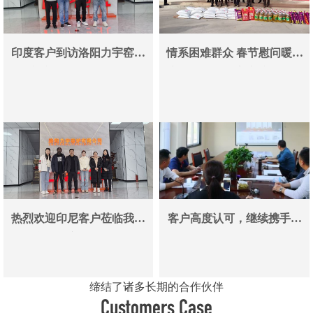
印度客户到访洛阳力宇窑炉
情系困难群众 春节慰问暖人
真空炉采购合作即将落地
心——洛阳力宇窑炉有限公
司用爱心传递冬日温情
热烈欢迎印尼客户莅临我司
客户高度认可，继续携手同
参观考察洽谈业务
行
缔结了诸多长期的合作伙伴
Customers Case