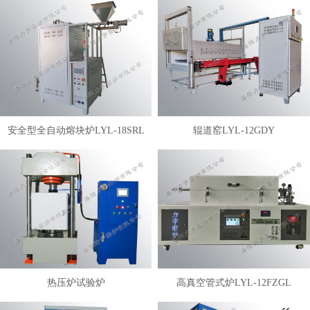
安全型全自动熔块炉LYL-18SRL
辊道窑LYL-12GDY
热压炉试验炉
高真空管式炉LYL-12FZGL