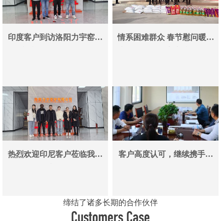
印度客户到访洛阳力宇窑炉
情系困难群众 春节慰问暖人
真空炉采购合作即将落地
心——洛阳力宇窑炉有限公
司用爱心传递冬日温情
热烈欢迎印尼客户莅临我司
客户高度认可，继续携手同
参观考察洽谈业务
行
缔结了诸多长期的合作伙伴
Customers Case