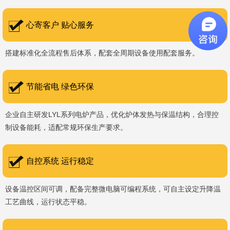
书编号：202207080）、河南省专精特新企业。 我们坚持以
科技促生产，以质量创品牌，以品牌创市场的战略发展，实现科学化
心寄客户 贴心服务
管理，我们以质量保证，服务完善，信誉良好的原则。 热诚欢迎
搭建标准化全流程售后体系，配套全周期设备使用配套服务。
国内外新老客户前来参观洽谈，让我们携手，合作共赢，共创新未
来！洛阳新安工厂视频洛阳高新工厂视频
节能省电 绿色环保
企业自主研发LYL系列电炉产品，优化炉体发热与保温结构，合理控
制设备能耗，适配常规环保生产要求。
自控系统 运行稳定
设备温控区间可调，配备完整微电脑可编程系统，可自主设定升降温
工艺曲线，运行状态平稳。