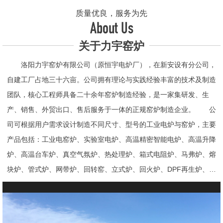
质量优良，服务为先
About Us
关于力宇窑炉
洛阳力宇窑炉有限公司（原恒宇电炉厂），在新安设有分公司，
自建工厂占地三十六亩。公司拥有理论与实践经验丰富的技术及制造
团队，核心工程师具备二十余年窑炉制造经验，是一家集研发、生
产、销售、外贸出口、售后服务于一体的正规窑炉制造企业。 公
司可根据用户需求设计制造不同尺寸、型号的工业电炉与窑炉，主要
产品包括：工业电窑炉、实验室电炉、高温精密智能电炉、高温升降
炉、高温台车炉、真空气氛炉、热处理炉、箱式电阻炉、马弗炉、熔
块炉、管式炉、网带炉、回转窑、立式炉、回火炉、DPF再生炉、试
验电炉、钟罩炉、退火炉、烧结炉、热震炉、高真空炉、重烧炉、牙
科烤瓷炉、真空CVD管式炉、高温节能电炉、气氛炉、井式电炉、
熔炼炉、推板窑炉、辊道窑炉、烘箱、真空干燥箱、工业烘箱、发热