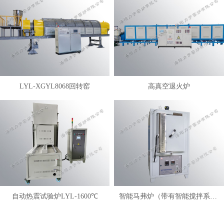
LYL-XGYL8068回转窑
高真空退火炉
自动热震试验炉LYL-1600℃
智能马弗炉（带有智能搅拌系统）LYL-FANM