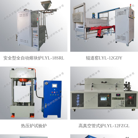
安全型全自动熔块炉LYL-18SRL
辊道窑LYL-12GDY
热压炉试验炉
高真空管式炉LYL-12FZGL