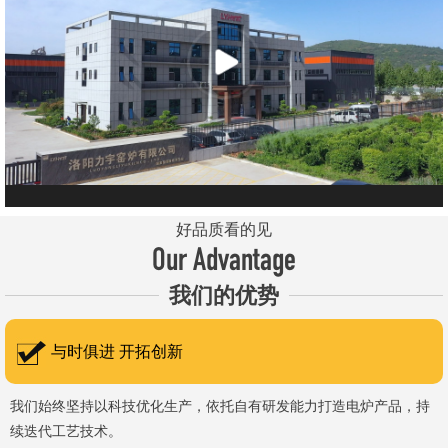
元件、高温窑具等。 历经二十余年市场积累，公司产品质量稳
定、性能可靠，应用场景覆盖高校、科研院所、工矿企业等领域，服
务于粉末、冶金、电子、煤炭、医药、陶瓷、玻璃、铝业、汽车、特
种新材料、耐火材料、新能源、航天航空、化工、金属烧结及金属热
处理等行业，产品覆盖国内多省市，并出口至海外多个国家和地
区。 近年来，公司通过理念更新、体制机制优化与科技创新，于
2015年通过ISO 9001:2015质量管理体系认证，主营业务收入保持
稳步增长，国内市场份额稳步提升，并获得质量诚信AAA 级企业荣
好品质看的见
誉证书。 在产品技术方面，公司坚持精益求精、持续创新，自主
Our Advantage
研发LYL系列节能精密型智能化电炉、窑炉产品，多项产品通过相关
我们的优势
权威认证。产品具备升温快、节能效果显著、温控精准、智能自动化
程度高、运行稳定、保温性能优良、全程电脑控制、可编程自动升降
与时俱进 开拓创新
温及保温、炉体表面温度接近室温等特点；产品安全方面，已通过欧
盟CE认证。 公司凭借技术积累与产品优势，获得多项官方资质
我们始终坚持以科技优化生产，依托自有研发能力打造电炉产品，持
续迭代工艺技术。
认定：高新 技术企业、科技型中小企业、洛阳市企业研发中心（证