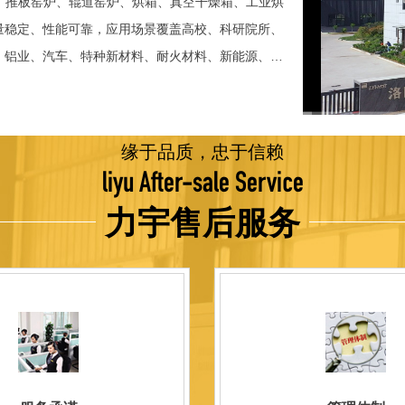
、推板窑炉、辊道窑炉、烘箱、真空干燥箱、工业烘
稳定、性能可靠，应用场景覆盖高校、科研院所、
、铝业、汽车、特种新材料、耐火材料、新能源、航
并出口至海外多个国家和地区。 近年来，公司通
015质量管理体系认证，主营业务收入保持稳步增长，国
品技术方面，公司坚持精益求精、持续创新，自主
缘于品质，忠于信赖
威认证。产品具备升温快、节能效果显著、温控精
liyu After-sale Service
编程自动升降温及保温、炉体表面温度接近室温等特
力宇售后服务
优势，获得多项官方资质认定：高新 技术企业、科
、河南省专精特新企业。 我们坚持以科技促生产，
量保证，服务完善，信誉良好的原则。 热诚欢迎
洛阳新安工厂视频洛阳高新工厂视频