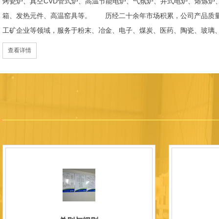
烤瓷炉、真空CVD管式炉、高温节能电炉、气氛炉、井式电炉、熔炼炉
箱、发热元件、高温窑具等。 历经二十余年市场积累，公司产品质量
工矿企业等领域，服务于粉末、冶金、电子、煤炭、医药、陶瓷、玻璃
天航空、化工、金属烧结及金属热处理等行业，产品覆盖国内多省市，
查看详情
过理念更新、体制机制优化与科技创新，于2015年通过ISO 9001:2
内市场份额稳步提升，并获得质量诚信AAA 级企业荣誉证书。 在产
研发LYL系列节能精密型智能化电炉、窑炉产品，多项产品通过相关权
准、智能自动化程度高、运行稳定、保温性能优良、全程电脑控制、可
点；产品安全方面，已通过欧盟CE认证。 公司凭借技术积累与产品
技型中小企业、洛阳市企业研发中心（证书编号：202207080）
以质量创品牌，以品牌创市场的战略发展，实现科学化管理，我们以质
国内外新老客户前来参观洽谈，让我们携手，合作共赢，共创新未来！