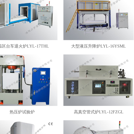
温区台车退火炉LYL-17THL
大型液压升降炉LYL-16YSML
热压炉试验炉
高真空管式炉LYL-12FZGL