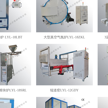
 LYL-18LBT
大型真空气氛炉LYL-18ZKL
3
块炉LYL-18SRL
辊道窑LYL-12GDY