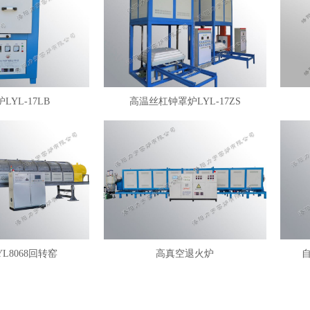
LYL-17LB
高温丝杠钟罩炉LYL-17ZS
YL8068回转窑
高真空退火炉
自