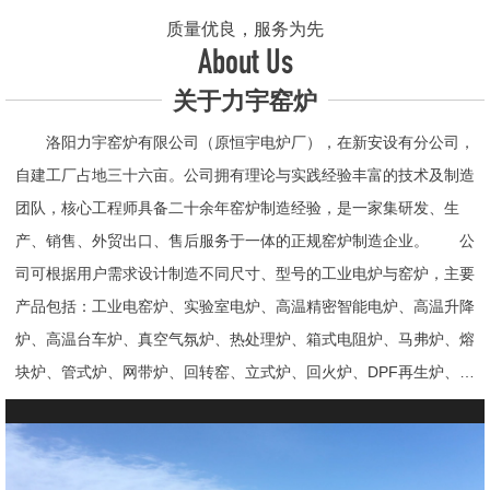
质量优良，服务为先
About Us
关于力宇窑炉
洛阳力宇窑炉有限公司（原恒宇电炉厂），在新安设有分公司，
自建工厂占地三十六亩。公司拥有理论与实践经验丰富的技术及制造
团队，核心工程师具备二十余年窑炉制造经验，是一家集研发、生
产、销售、外贸出口、售后服务于一体的正规窑炉制造企业。 公
司可根据用户需求设计制造不同尺寸、型号的工业电炉与窑炉，主要
产品包括：工业电窑炉、实验室电炉、高温精密智能电炉、高温升降
炉、高温台车炉、真空气氛炉、热处理炉、箱式电阻炉、马弗炉、熔
块炉、管式炉、网带炉、回转窑、立式炉、回火炉、DPF再生炉、试
验电炉、钟罩炉、退火炉、烧结炉、热震炉、高真空炉、重烧炉、牙
科烤瓷炉、真空CVD管式炉、高温节能电炉、气氛炉、井式电炉、
熔炼炉、推板窑炉、辊道窑炉、烘箱、真空干燥箱、工业烘箱、发热