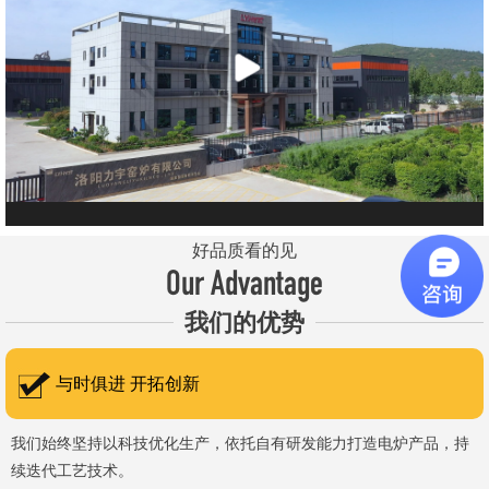
元件、高温窑具等。 历经二十余年市场积累，公司产品质量稳
定、性能可靠，应用场景覆盖高校、科研院所、工矿企业等领域，服
务于粉末、冶金、电子、煤炭、医药、陶瓷、玻璃、铝业、汽车、特
种新材料、耐火材料、新能源、航天航空、化工、金属烧结及金属热
处理等行业，产品覆盖国内多省市，并出口至海外多个国家和地
区。 近年来，公司通过理念更新、体制机制优化与科技创新，于
2015年通过ISO 9001:2015质量管理体系认证，主营业务收入保持
稳步增长，国内市场份额稳步提升，并获得质量诚信AAA 级企业荣
好品质看的见
誉证书。 在产品技术方面，公司坚持精益求精、持续创新，自主
Our Advantage
研发LYL系列节能精密型智能化电炉、窑炉产品，多项产品通过相关
我们的优势
权威认证。产品具备升温快、节能效果显著、温控精准、智能自动化
程度高、运行稳定、保温性能优良、全程电脑控制、可编程自动升降
与时俱进 开拓创新
温及保温、炉体表面温度接近室温等特点；产品安全方面，已通过欧
盟CE认证。 公司凭借技术积累与产品优势，获得多项官方资质
我们始终坚持以科技优化生产，依托自有研发能力打造电炉产品，持
续迭代工艺技术。
认定：高新 技术企业、科技型中小企业、洛阳市企业研发中心（证