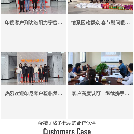
印度客户到访洛阳力宇窑炉
情系困难群众 春节慰问暖人
真空炉采购合作即将落地
心——洛阳力宇窑炉有限公
司用爱心传递冬日温情
热烈欢迎印尼客户莅临我司
客户高度认可，继续携手同
参观考察洽谈业务
行
缔结了诸多长期的合作伙伴
Customers Case