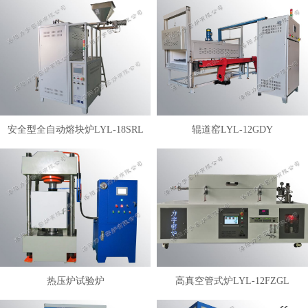
安全型全自动熔块炉LYL-18SRL
辊道窑LYL-12GDY
热压炉试验炉
高真空管式炉LYL-12FZGL