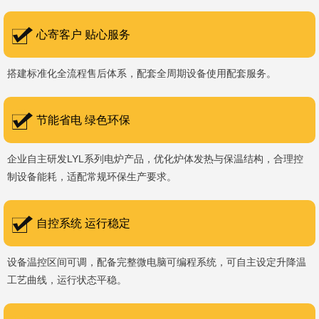
书编号：202207080）、河南省专精特新企业。 我们坚持以
科技促生产，以质量创品牌，以品牌创市场的战略发展，实现科学化
心寄客户 贴心服务
管理，我们以质量保证，服务完善，信誉良好的原则。 热诚欢迎
搭建标准化全流程售后体系，配套全周期设备使用配套服务。
国内外新老客户前来参观洽谈，让我们携手，合作共赢，共创新未
来！洛阳新安工厂视频洛阳高新工厂视频
节能省电 绿色环保
企业自主研发LYL系列电炉产品，优化炉体发热与保温结构，合理控
制设备能耗，适配常规环保生产要求。
自控系统 运行稳定
设备温控区间可调，配备完整微电脑可编程系统，可自主设定升降温
工艺曲线，运行状态平稳。