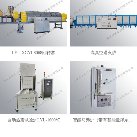
LYL-XGYL8068回转窑
高真空退火炉
自动热震试验炉LYL-1600℃
智能马弗炉（带有智能搅拌系统）LYL-FANM