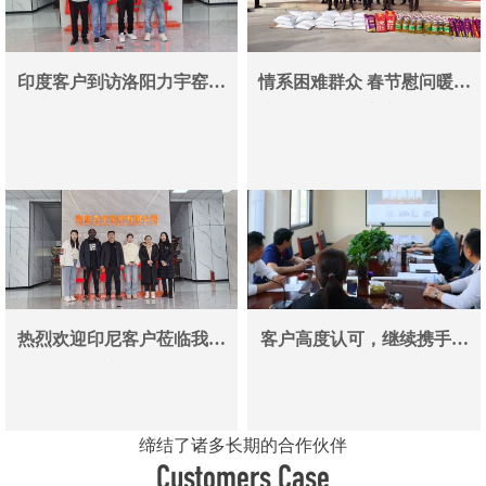
印度客户到访洛阳力宇窑炉
情系困难群众 春节慰问暖人
真空炉采购合作即将落地
心——洛阳力宇窑炉有限公
司用爱心传递冬日温情
热烈欢迎印尼客户莅临我司
客户高度认可，继续携手同
参观考察洽谈业务
行
缔结了诸多长期的合作伙伴
Customers Case