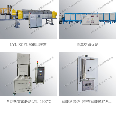
LYL-XGYL8068回转窑
高真空退火炉
自动热震试验炉LYL-1600℃
智能马弗炉（带有智能搅拌系统）LYL-FANM