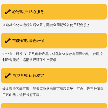
书编号：202207080）、河南省专精特新企业。 我们坚持以
科技促生产，以质量创品牌，以品牌创市场的战略发展，实现科学化
心寄客户 贴心服务
管理，我们以质量保证，服务完善，信誉良好的原则。 热诚欢迎
搭建标准化全流程售后体系，配套全周期设备使用配套服务。
国内外新老客户前来参观洽谈，让我们携手，合作共赢，共创新未
来！洛阳新安工厂视频洛阳高新工厂视频
节能省电 绿色环保
企业自主研发LYL系列电炉产品，优化炉体发热与保温结构，合理控
制设备能耗，适配常规环保生产要求。
自控系统 运行稳定
设备温控区间可调，配备完整微电脑可编程系统，可自主设定升降温
工艺曲线，运行状态平稳。