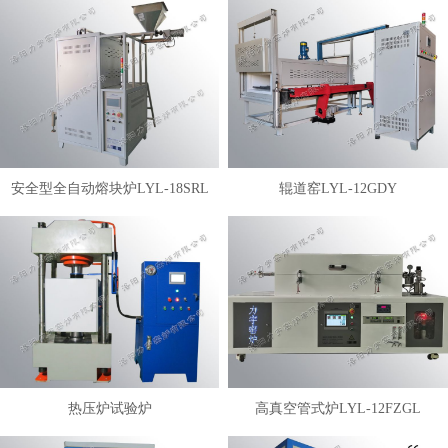
安全型全自动熔块炉LYL-18SRL
辊道窑LYL-12GDY
热压炉试验炉
高真空管式炉LYL-12FZGL