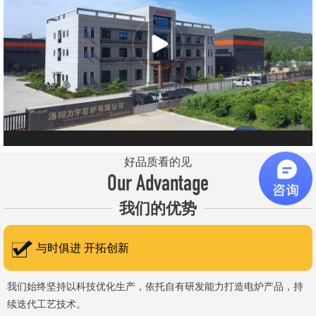
元件、高温窑具等。 历经二十余年市场积累，公司产品质量稳
定、性能可靠，应用场景覆盖高校、科研院所、工矿企业等领域，服
务于粉末、冶金、电子、煤炭、医药、陶瓷、玻璃、铝业、汽车、特
种新材料、耐火材料、新能源、航天航空、化工、金属烧结及金属热
处理等行业，产品覆盖国内多省市，并出口至海外多个国家和地
区。 近年来，公司通过理念更新、体制机制优化与科技创新，于
2015年通过ISO 9001:2015质量管理体系认证，主营业务收入保持
稳步增长，国内市场份额稳步提升，并获得质量诚信AAA 级企业荣
好品质看的见
誉证书。 在产品技术方面，公司坚持精益求精、持续创新，自主
Our Advantage
研发LYL系列节能精密型智能化电炉、窑炉产品，多项产品通过相关
我们的优势
权威认证。产品具备升温快、节能效果显著、温控精准、智能自动化
程度高、运行稳定、保温性能优良、全程电脑控制、可编程自动升降
与时俱进 开拓创新
温及保温、炉体表面温度接近室温等特点；产品安全方面，已通过欧
盟CE认证。 公司凭借技术积累与产品优势，获得多项官方资质
我们始终坚持以科技优化生产，依托自有研发能力打造电炉产品，持
续迭代工艺技术。
认定：高新 技术企业、科技型中小企业、洛阳市企业研发中心（证