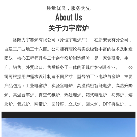
质量优良，服务为先
About Us
关于力宇窑炉
洛阳力宇窑炉有限公司（原恒宇电炉厂），在新安设有分公司，
自建工厂占地三十六亩。公司拥有理论与实践经验丰富的技术及制造
团队，核心工程师具备二十余年窑炉制造经验，是一家集研发、生
产、销售、外贸出口、售后服务于一体的正规窑炉制造企业。 公
司可根据用户需求设计制造不同尺寸、型号的工业电炉与窑炉，主要
产品包括：工业电窑炉、实验室电炉、高温精密智能电炉、高温升降
炉、高温台车炉、真空气氛炉、热处理炉、箱式电阻炉、马弗炉、熔
块炉、管式炉、网带炉、回转窑、立式炉、回火炉、DPF再生炉、试
验电炉、钟罩炉、退火炉、烧结炉、热震炉、高真空炉、重烧炉、牙
科烤瓷炉、真空CVD管式炉、高温节能电炉、气氛炉、井式电炉、
熔炼炉、推板窑炉、辊道窑炉、烘箱、真空干燥箱、工业烘箱、发热