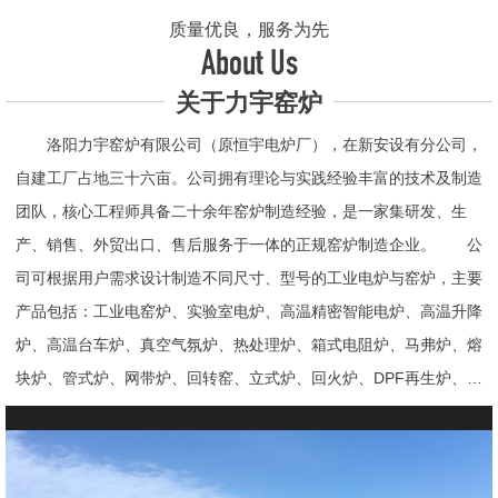
质量优良，服务为先
About Us
关于力宇窑炉
洛阳力宇窑炉有限公司（原恒宇电炉厂），在新安设有分公司，
自建工厂占地三十六亩。公司拥有理论与实践经验丰富的技术及制造
团队，核心工程师具备二十余年窑炉制造经验，是一家集研发、生
产、销售、外贸出口、售后服务于一体的正规窑炉制造企业。 公
司可根据用户需求设计制造不同尺寸、型号的工业电炉与窑炉，主要
产品包括：工业电窑炉、实验室电炉、高温精密智能电炉、高温升降
炉、高温台车炉、真空气氛炉、热处理炉、箱式电阻炉、马弗炉、熔
块炉、管式炉、网带炉、回转窑、立式炉、回火炉、DPF再生炉、试
验电炉、钟罩炉、退火炉、烧结炉、热震炉、高真空炉、重烧炉、牙
科烤瓷炉、真空CVD管式炉、高温节能电炉、气氛炉、井式电炉、
熔炼炉、推板窑炉、辊道窑炉、烘箱、真空干燥箱、工业烘箱、发热