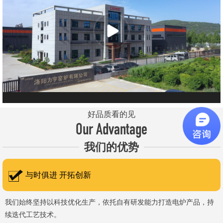
元件、高温窑具等。 历经二十余年市场积累，公司产品质量稳
定、性能可靠，应用场景覆盖高校、科研院所、工矿企业等领域，服
务于粉末、冶金、电子、煤炭、医药、陶瓷、玻璃、铝业、汽车、特
种新材料、耐火材料、新能源、航天航空、化工、金属烧结及金属热
处理等行业，产品覆盖国内多省市，并出口至海外多个国家和地
区。 近年来，公司通过理念更新、体制机制优化与科技创新，于
2015年通过ISO 9001:2015质量管理体系认证，主营业务收入保持
稳步增长，国内市场份额稳步提升，并获得质量诚信AAA 级企业荣
好品质看的见
誉证书。 在产品技术方面，公司坚持精益求精、持续创新，自主
Our Advantage
研发LYL系列节能精密型智能化电炉、窑炉产品，多项产品通过相关
我们的优势
权威认证。产品具备升温快、节能效果显著、温控精准、智能自动化
程度高、运行稳定、保温性能优良、全程电脑控制、可编程自动升降
与时俱进 开拓创新
温及保温、炉体表面温度接近室温等特点；产品安全方面，已通过欧
盟CE认证。 公司凭借技术积累与产品优势，获得多项官方资质
我们始终坚持以科技优化生产，依托自有研发能力打造电炉产品，持
续迭代工艺技术。
认定：高新 技术企业、科技型中小企业、洛阳市企业研发中心（证