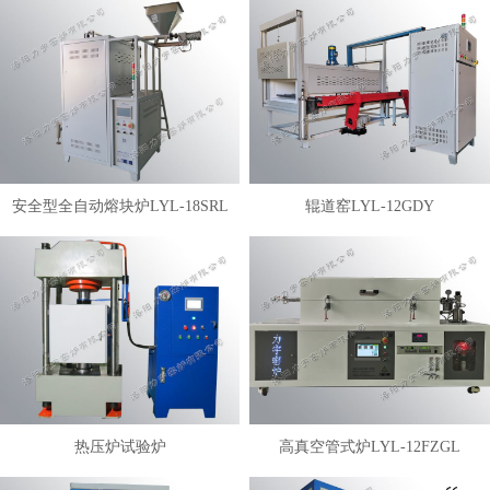
安全型全自动熔块炉LYL-18SRL
辊道窑LYL-12GDY
热压炉试验炉
高真空管式炉LYL-12FZGL