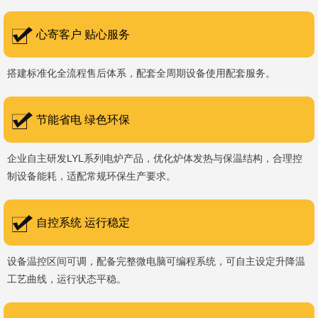
书编号：202207080）、河南省专精特新企业。 我们坚持以
科技促生产，以质量创品牌，以品牌创市场的战略发展，实现科学化
心寄客户 贴心服务
管理，我们以质量保证，服务完善，信誉良好的原则。 热诚欢迎
搭建标准化全流程售后体系，配套全周期设备使用配套服务。
国内外新老客户前来参观洽谈，让我们携手，合作共赢，共创新未
来！洛阳新安工厂视频洛阳高新工厂视频
节能省电 绿色环保
企业自主研发LYL系列电炉产品，优化炉体发热与保温结构，合理控
制设备能耗，适配常规环保生产要求。
自控系统 运行稳定
设备温控区间可调，配备完整微电脑可编程系统，可自主设定升降温
工艺曲线，运行状态平稳。