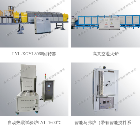
LYL-XGYL8068回转窑
高真空退火炉
自动热震试验炉LYL-1600℃
智能马弗炉（带有智能搅拌系统）LYL-FANM