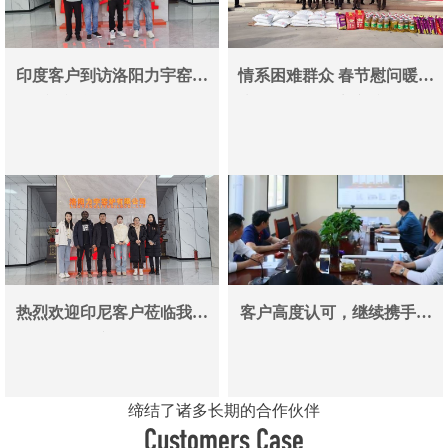
印度客户到访洛阳力宇窑炉
情系困难群众 春节慰问暖人
真空炉采购合作即将落地
心——洛阳力宇窑炉有限公
司用爱心传递冬日温情
热烈欢迎印尼客户莅临我司
客户高度认可，继续携手同
参观考察洽谈业务
行
缔结了诸多长期的合作伙伴
Customers Case