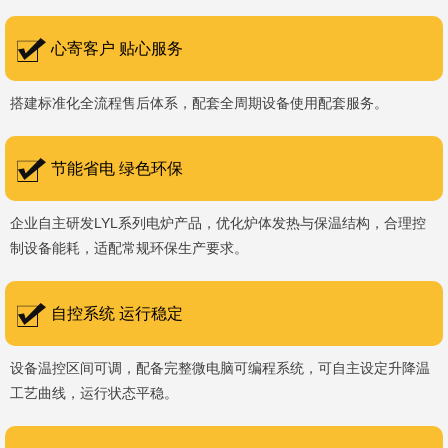
书编号：202207080）、河南省专精特新企业。 我们坚持以
科技促生产，以质量创品牌，以品牌创市场的战略发展，实现科学化
心寄客户 贴心服务
管理，我们以质量保证，服务完善，信誉良好的原则。 热诚欢迎
搭建标准化全流程售后体系，配套全周期设备使用配套服务。
国内外新老客户前来参观洽谈，让我们携手，合作共赢，共创新未
来！洛阳新安工厂视频洛阳高新工厂视频
节能省电 绿色环保
企业自主研发LYL系列电炉产品，优化炉体发热与保温结构，合理控
制设备能耗，适配常规环保生产要求。
自控系统 运行稳定
设备温控区间可调，配备完整微电脑可编程系统，可自主设定升降温
工艺曲线，运行状态平稳。