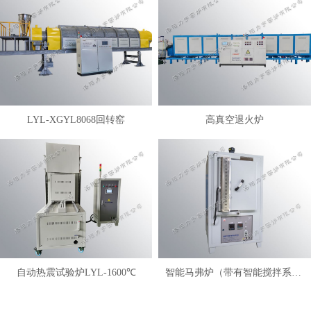
LYL-XGYL8068回转窑
高真空退火炉
自动热震试验炉LYL-1600℃
智能马弗炉（带有智能搅拌系统）LYL-FANM