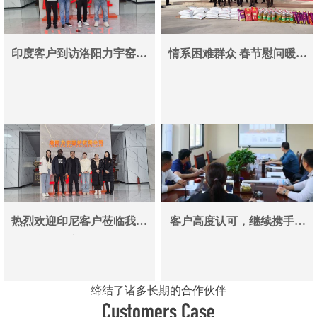
印度客户到访洛阳力宇窑炉
情系困难群众 春节慰问暖人
真空炉采购合作即将落地
心——洛阳力宇窑炉有限公
司用爱心传递冬日温情
热烈欢迎印尼客户莅临我司
客户高度认可，继续携手同
参观考察洽谈业务
行
缔结了诸多长期的合作伙伴
Customers Case