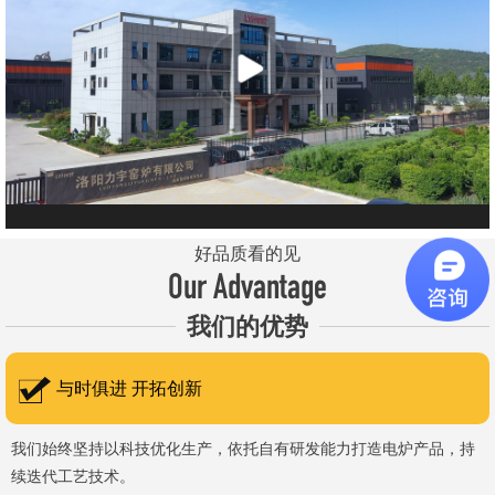
元件、高温窑具等。 历经二十余年市场积累，公司产品质量稳
定、性能可靠，应用场景覆盖高校、科研院所、工矿企业等领域，服
务于粉末、冶金、电子、煤炭、医药、陶瓷、玻璃、铝业、汽车、特
种新材料、耐火材料、新能源、航天航空、化工、金属烧结及金属热
处理等行业，产品覆盖国内多省市，并出口至海外多个国家和地
区。 近年来，公司通过理念更新、体制机制优化与科技创新，于
2015年通过ISO 9001:2015质量管理体系认证，主营业务收入保持
稳步增长，国内市场份额稳步提升，并获得质量诚信AAA 级企业荣
好品质看的见
誉证书。 在产品技术方面，公司坚持精益求精、持续创新，自主
Our Advantage
研发LYL系列节能精密型智能化电炉、窑炉产品，多项产品通过相关
我们的优势
权威认证。产品具备升温快、节能效果显著、温控精准、智能自动化
程度高、运行稳定、保温性能优良、全程电脑控制、可编程自动升降
与时俱进 开拓创新
温及保温、炉体表面温度接近室温等特点；产品安全方面，已通过欧
盟CE认证。 公司凭借技术积累与产品优势，获得多项官方资质
我们始终坚持以科技优化生产，依托自有研发能力打造电炉产品，持
续迭代工艺技术。
认定：高新 技术企业、科技型中小企业、洛阳市企业研发中心（证