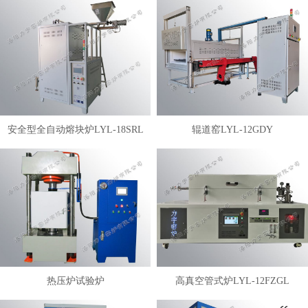
安全型全自动熔块炉LYL-18SRL
辊道窑LYL-12GDY
热压炉试验炉
高真空管式炉LYL-12FZGL