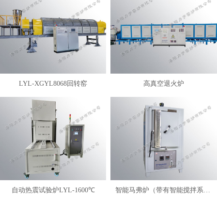
LYL-XGYL8068回转窑
高真空退火炉
自动热震试验炉LYL-1600℃
智能马弗炉（带有智能搅拌系统）LYL-FANM