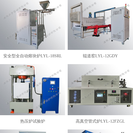
安全型全自动熔块炉LYL-18SRL
辊道窑LYL-12GDY
热压炉试验炉
高真空管式炉LYL-12FZGL